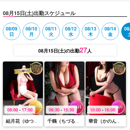
08月15日(土)出勤スケジュール
08/09
08/10
08/11
08/12
08/13
08/14
08
日
月
火
水
木
金
27
08月15日(土)の出勤
人
08:00
-
17:00
08:30
-
15:30
10:00
-
16:00
(34)
(46)
(34
結月花（ゆつか）
千鶴（ちづる）
華音（かのん）