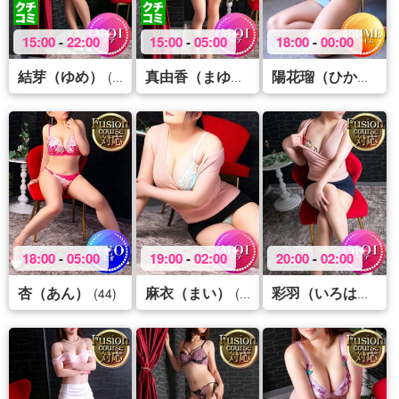
15:00
-
22:00
15:00
-
05:00
18:00
-
00:00
結芽（ゆめ）
(41)
(28)
(
真由香（まゆか）
陽花瑠（ひかる）
18:00
-
05:00
19:00
-
02:00
20:00
-
02:00
杏（あん）
麻衣（まい）
(44)
(35)
(45
彩羽（いろは）