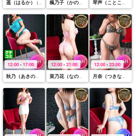
遥（はるか）
(31)
(47)
(46
楓乃子（かのこ）
琴声（ことこ）
12:00
-
17:00
12:00
-
21:00
12:00
-
23:00
(46)
(29)
(41
秋乃（あきの）
菜乃花（なのは）
月奈（つきな）