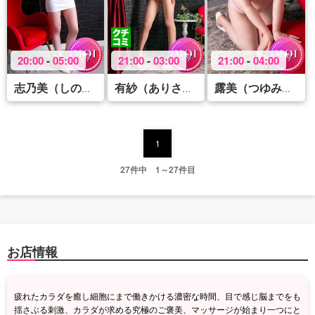
20:00
-
05:00
21:00
-
03:00
21:00
-
04:00
(43)
(41)
(31
志乃美（しのみ）
有紗（ありさ）
露美（つゆみ）
1
27件中 1～27件目
お店情報
疲れたカラダを癒し細胞にまで働きかける濃密な時間、目で感じ脳までをも
揺さぶる刺激、カラダが求める究極のご褒美、マッサージが始まり一つにと