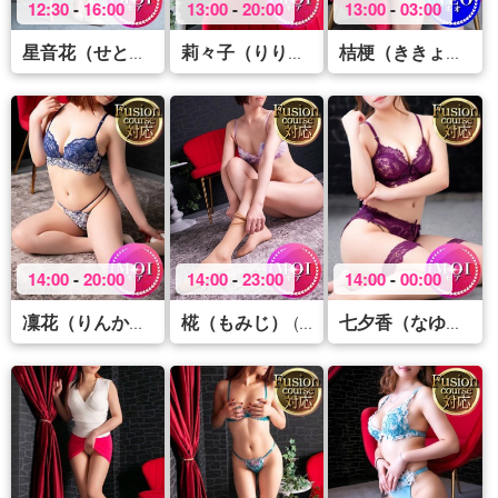
12:30
-
16:00
13:00
-
20:00
13:00
-
03:00
(34)
(29)
(
星音花（せとか）
莉々子（りりこ）
桔梗（ききょう）
14:00
-
20:00
14:00
-
23:00
14:00
-
00:00
椛（もみじ）
(36)
(40)
(
凜花（りんか）
七夕香（なゆか）