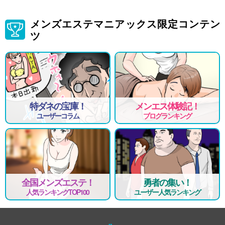
メンズエステマニアックス限定コンテン
ツ
特ダネの宝庫！
メンエス体験記！
ユーザーコラム
ブログランキング
全国メンズエステ！
勇者の集い！
人気ランキングTOP100
ユーザー人気ランキング