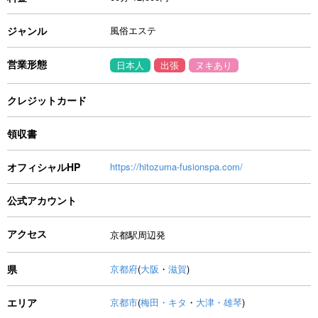
ジャンル
風俗エステ
営業形態
日本人
出張
ヌキあり
クレジットカード
領収書
オフィシャルHP
https://hitozuma-fusionspa.com/
公式アカウント
アクセス
京都駅周辺発
県
京都府
(
大阪
・
滋賀
)
エリア
京都市
(
梅田・キタ
・
大津・雄琴
)