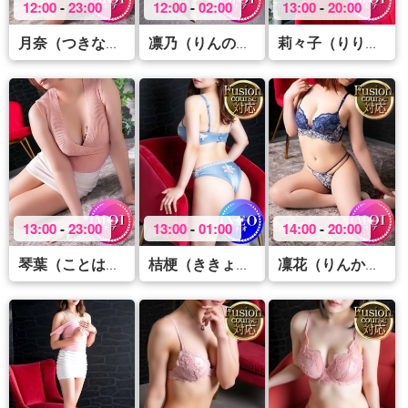
12:00
-
23:00
12:00
-
02:00
13:00
-
20:00
(41)
(45)
(
月奈（つきな）
凛乃（りんの）
莉々子（りりこ）
13:00
-
23:00
13:00
-
01:00
14:00
-
20:00
(35)
(46)
(36
琴葉（ことは）
桔梗（ききょう）
凜花（りんか）