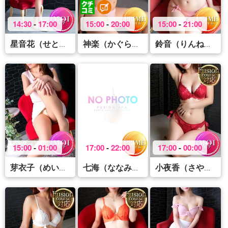
14:30
-
17:00
15:00
-
20:00
15:00
-
21:00
(34)
(39)
(25
星音花（せとか）
神楽（かぐら）
鈴音（りんね）
15:00
-
01:00
17:00
-
22:00
17:00
-
00:00
(42)
(25)
(
芽衣子（めいこ）
七海（ななみ）
小夜香（さやか）