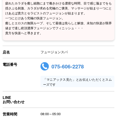
疲れたカラダを癒し細胞にまで働きかける濃密な時間、目で感じ脳までをも
揺さぶる刺激、カラダが求める究極のご褒美、マッサージが始まり一つにと
けあえば貴方とセラピストのフュージョンが始まります。
一つにとけあう究極の快楽フュージョン。
癒しとエロスの無限ループ、そして最後は焦らしと解放、未知の快楽が限界
値まで達し絶頂濃厚フュージョンでフィニッシュ・・・
貴方を快楽へと導きます。
店名
フュージョンスパ
電話番号
075-606-2278
「マニアックス見た」とお伝えいただくとスム
ーズです
LINE
お問い合わせ
営業時間
08:00～05:00