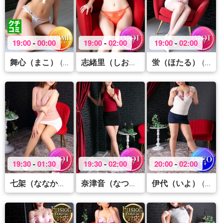
19:00
-
00:00
19:00
-
02:00
19:00
-
02:00
舞心（まこ）
蛍（ほたる）
(28)
(39)
(29)
志緒里（しおり）
19:30
-
01:30
19:30
-
02:00
20:00
-
02:00
伊代（いよ）
(34)
(37)
(43)
七架（ななか）
奈津音（なつね）