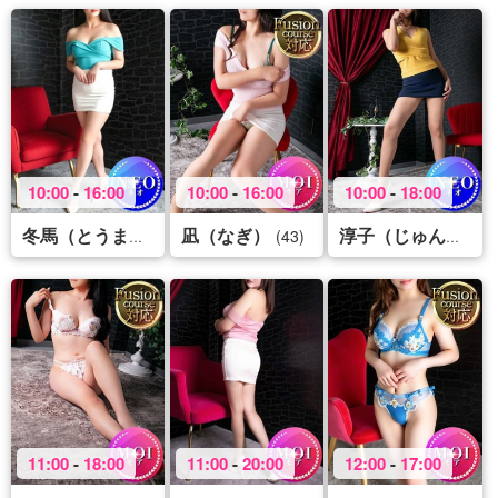
10:00
-
16:00
10:00
-
16:00
10:00
-
18:00
凪（なぎ）
(43)
(43)
(
冬馬（とうま）
淳子（じゅんこ）
11:00
-
18:00
11:00
-
20:00
12:00
-
17:00