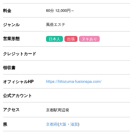
料金
60分 12,000円～
ジャンル
風俗エステ
営業形態
日本人
出張
ヌキあり
クレジットカード
領収書
オフィシャルHP
https://hitozuma-fusionspa.com/
公式アカウント
アクセス
京都駅周辺発
県
京都府
(
大阪
・
滋賀
)