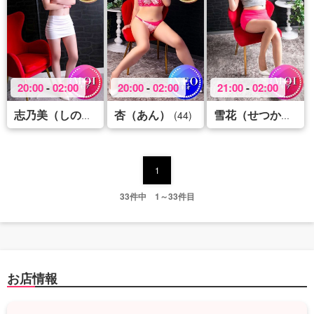
20:00
-
02:00
20:00
-
02:00
21:00
-
02:00
杏（あん）
(43)
(44)
(46
志乃美（しのみ）
雪花（せつか）
1
33件中 1～33件目
お店情報