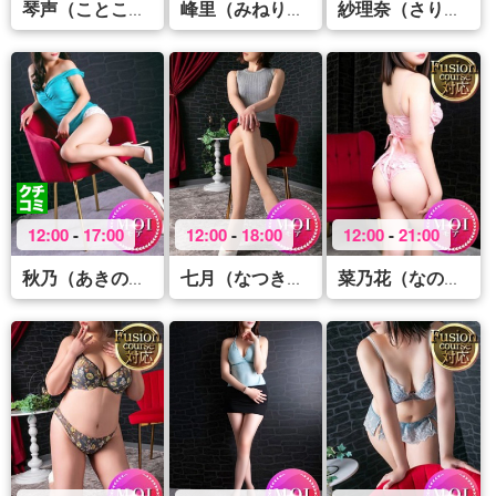
(46)
(36)
(
琴声（ことこ）
峰里（みねり）
紗理奈（さりな）
12:00
-
17:00
12:00
-
18:00
12:00
-
21:00
(46)
(31)
(
秋乃（あきの）
七月（なつき）
菜乃花（なのは）