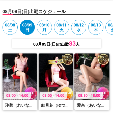
08月09日(日)出勤スケジュール
08/08
08/09
08/10
08/11
08/12
08/13
08
土
日
月
火
水
木
33
08月09日(日)の出勤
人
08:00
-
14:00
08:00
-
14:00
09:30
-
18:00
(42)
(34)
(40
玲菜（れいな）
結月花（ゆつか）
愛奈（あいな）