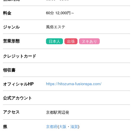
料金
60分 12,000円～
ジャンル
風俗エステ
営業形態
日本人
出張
ヌキあり
クレジットカード
領収書
オフィシャルHP
https://hitozuma-fusionspa.com/
公式アカウント
アクセス
京都駅周辺発
県
京都府
(
大阪
・
滋賀
)