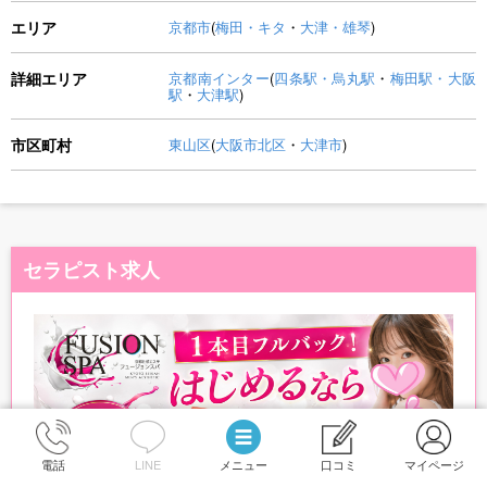
エリア
京都市
(
梅田・キタ
・
大津・雄琴
)
詳細エリア
京都南インター
(
四条駅・烏丸駅
・
梅田駅・大阪
駅
・
大津駅
)
市区町村
東山区
(
大阪市北区
・
大津市
)
セラピスト求人
電話
LINE
メニュー
口コミ
マイページ