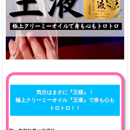
気分はまさに『王様』！
極上クリーミーオイル『王液』で身も心も
トロトロ！！