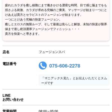
疲れたカラダを癒し細胞にまで働きかける濃密な時間、目で感じ脳までをも
揺さぶる刺激、カラダが求める究極のご褒美、マッサージが始まり一つにと
けあえば貴方とセラピストのフュージョンが始まります。
一つにとけあう究極の快楽フュージョン。
癒しとエロスの無限ループ、そして最後は焦らしと解放、未知の快楽が限界
値まで達し絶頂濃厚フュージョンでフィニッシュ・・・
貴方を快楽へと導きます。
店名
フュージョンスパ
電話番号
075-606-2278
「マニアックス見た」とお伝えいただくとスム
ーズです
LINE
お問い合わせ
営業時間
08:00～05:00