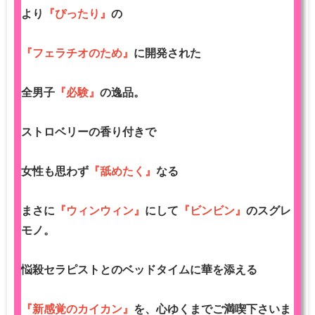
より
『ぴったり』
の
『フェラチオのため』
に開発された
全男子
『必験』
の逸品。
ストロベリーの香り付きで
女性も思わず
『舐めたく』
なる
まさに
『ウィンウィン』
にして
『ビンビン』
のスグレ
モノ。
悩殺セラピストとのベッドタイムに華を添える
『新感覚のカイカン』
を、心ゆくまでご満喫下さいま