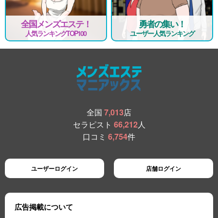
全国メンズエステ！
勇者の集い！
人気ランキングTOP100
ユーザー人気ランキング
全国
7,013
店
セラピスト
66,212
人
口コミ
6,754
件
ユーザーログイン
店舗ログイン
広告掲載について