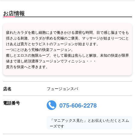
お店情報
疲れたカラダを癒し細胞にまで働きかける濃密な時間、目で感じ脳までをも
揺さぶる刺激、カラダが求める究極のご褒美、マッサージが始まり一つにと
けあえば貴方とセラピストのフュージョンが始まります。
一つにとけあう究極の快楽フュージョン。
癒しとエロスの無限ループ、そして最後は焦らしと解放、未知の快楽が限界
値まで達し絶頂濃厚フュージョンでフィニッシュ・・・
貴方を快楽へと導きます。
店名
フュージョンスパ
電話番号
075-606-2278
「マニアックス見た」とお伝えいただくとスム
ーズです