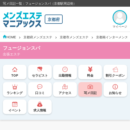
写メ日記一覧：フュージョンスパ（京都駅周辺発）
京都府
マイページ
HOME
京都府メンズエステ
京都市メンズエステ
京都南インターメンズ
フュージョンスパ
出張エステ
TOP
セラピスト
出勤情報
料金
割引クーポン
ランキング
口コミ
アクセス
写メ日記
お知らせ
イベント
求人情報