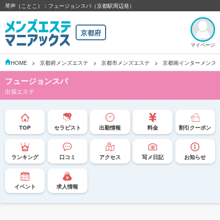
琴声（ことこ）：フュージョンスパ（京都駅周辺発）
京都府
マイページ
HOME
京都府メンズエステ
京都市メンズエステ
京都南インターメンズ
フュージョンスパ
出張エステ
TOP
セラピスト
出勤情報
料金
割引クーポン
ランキング
口コミ
アクセス
写メ日記
お知らせ
イベント
求人情報