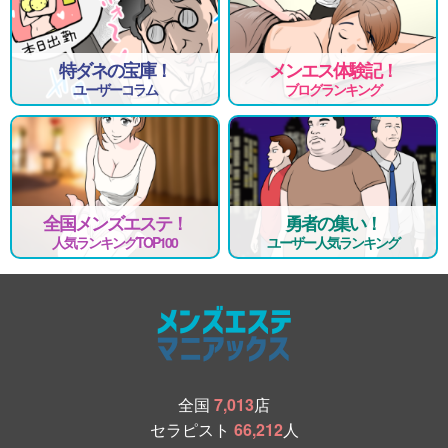
特ダネの宝庫！
メンエス体験記！
ユーザーコラム
ブログランキング
全国メンズエステ！
勇者の集い！
人気ランキングTOP100
ユーザー人気ランキング
全国
7,013
店
セラピスト
66,212
人