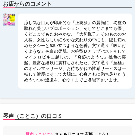
お店からのコメント
涼し気な目元が印象的な『正統派』の麗顔に、均整の
取れた美しいプロポーション、そしてどこまでも優し
くどこまでもたおやかな、『大和撫子』そのもののお
人柄。女性らしい細やかな気配りの中にも、隠し切れ
ぬセクシーと匂い立つような色香。文字通り『吸い付
くような』色白の柔肌、お椀型Ｄカップバストそして
マイクロビキニ越しの、『奇跡のような』桃色の突
起。豊富な経験に裏打ちされたた、文字通り『至極』
のオイルマッサージ、お待ちかねの性感サービスは一
転して濃厚にそして大胆に。心身ともに満ち足りたう
めうつつの逢瀬を、心ゆくまでご堪能下さいませ。
琴声（ことこ）の口コミ
琴声（ことこ）
さんを口コミで応援しよう！