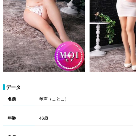
データ
名前
琴声（ことこ）
年齢
46歳