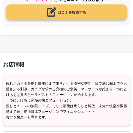
口コミを投稿する
お店情報
疲れたカラダを癒し細胞にまで働きかける濃密な時間、目で感じ脳までをも
揺さぶる刺激、カラダが求める究極のご褒美、マッサージが始まり一つにと
けあえば貴方とセラピストのフュージョンが始まります。
一つにとけあう究極の快楽フュージョン。
癒しとエロスの無限ループ、そして最後は焦らしと解放、未知の快楽が限界
値まで達し絶頂濃厚フュージョンでフィニッシュ・・・
貴方を快楽へと導きます。