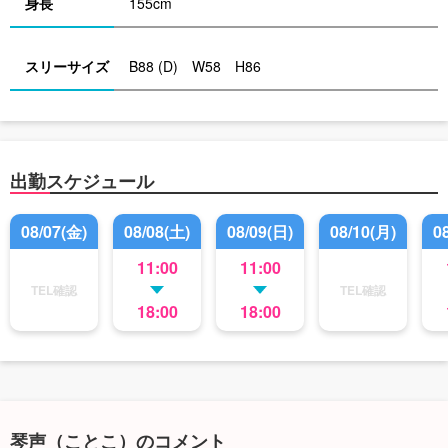
身長
155cm
スリーサイズ
B88 (D) W58 H86
出勤スケジュール
08/07(金)
08/08(土)
08/09(日)
08/10(月)
0
11:00
11:00
TEL確認
TEL確認
18:00
18:00
琴声（ことこ）のコメント