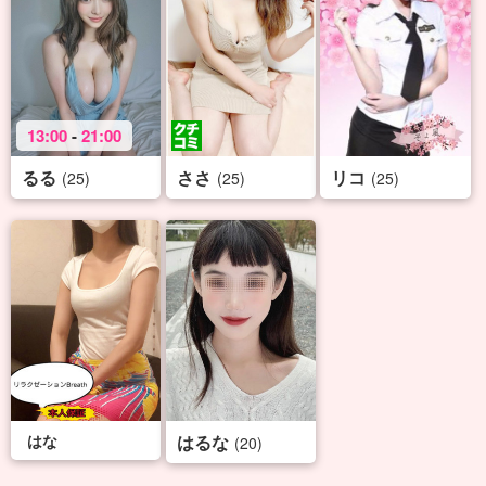
13:00
-
21:00
るる
ささ
リコ
(25)
(25)
(25)
はな
はるな
(20)