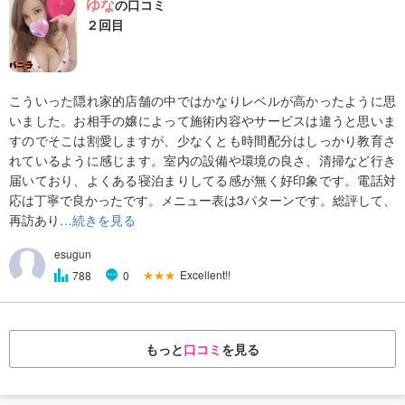
ゆな
の口コミ
２回目
こういった隠れ家的店舗の中ではかなりレベルが高かったように思
いました。お相手の嬢によって施術内容やサービスは違うと思いま
すのでそこは割愛しますが、少なくとも時間配分はしっかり教育さ
れているように感じます。室内の設備や環境の良さ、清掃など行き
届いており、よくある寝泊まりしてる感が無く好印象です。電話対
応は丁寧で良かったです。メニュー表は3パターンです。総評して、
再訪あり
…続きを見る
esugun
★★★
Excellent!!
788
0
もっと
口コミ
を見る