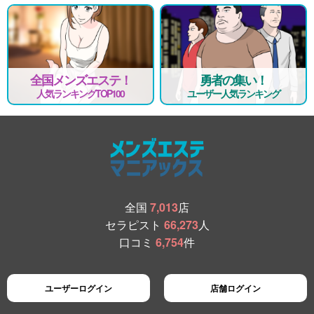
全国メンズエステ！
勇者の集い！
人気ランキングTOP100
ユーザー人気ランキング
全国
7,013
店
セラピスト
66,273
人
口コミ
6,754
件
ユーザーログイン
店舗ログイン