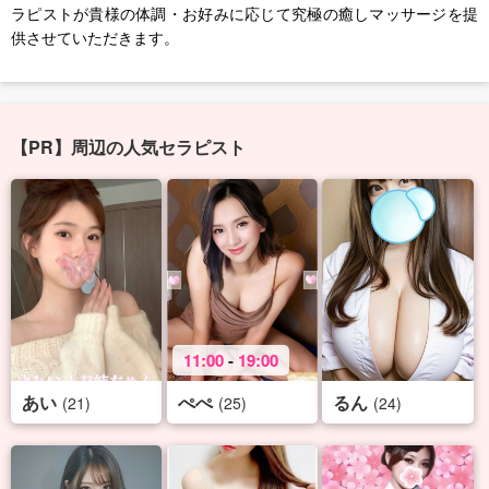
ラピストが貴様の体調・お好みに応じて究極の癒しマッサージを提
供させていただきます。
【PR】周辺の人気セラピスト
11:00
-
19:00
あい
ぺぺ
るん
(21)
(25)
(24)