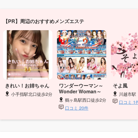
【PR】周辺のおすすめメンズエステ
きれい！お姉ちゃん
ワンダーウーマン～
そよ風
Wonder Woman～
小手指駅北口徒歩2分
川越市駅
鶴ヶ島駅西口徒歩2分
口コミ 1
口コミ 20件