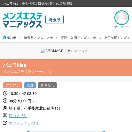
バニラkiss（小手指駅北口徒歩1分）の店舗情報
埼玉県
マイページ
HOME
埼玉県メンズエステ
所沢・入間メンズエステ
小手指駅メンズエ
バニラkiss
メンズエステリラクゼーション
アジアン
店舗
ヌキなし
10:30～翌 02:30
30分 5,000円～
埼玉県 / 小手指駅北口徒歩1分
口コミ 6件
オフィシャルサイト