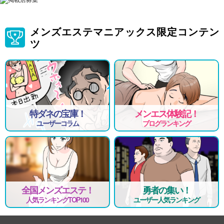
メンズエステマニアックス限定コンテン
ツ
特ダネの宝庫！
メンエス体験記！
ユーザーコラム
ブログランキング
全国メンズエステ！
勇者の集い！
人気ランキングTOP100
ユーザー人気ランキング