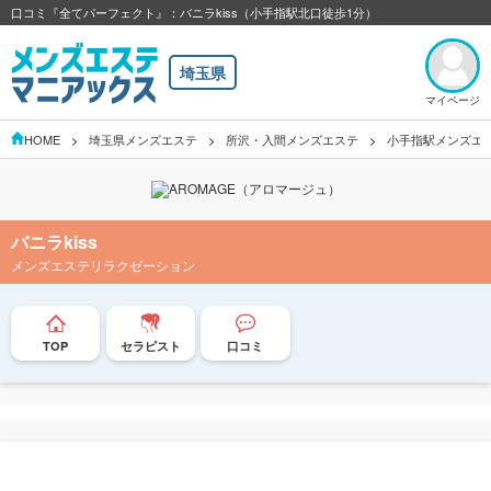
口コミ『全てパーフェクト』：バニラkiss（小手指駅北口徒歩1分）
埼玉県
マイページ
HOME
埼玉県メンズエステ
所沢・入間メンズエステ
小手指駅メンズエ
バニラkiss
メンズエステリラクゼーション
TOP
セラピスト
口コミ