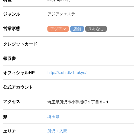
ジャンル
アジアンエステ
営業形態
アジアン
店舗
ヌキなし
クレジットカード
領収書
オフィシャルHP
http://k.sh-dfz1.tokyo/
公式アカウント
アクセス
埼玉県所沢市小手指町１丁目８−１
県
埼玉県
エリア
所沢・入間