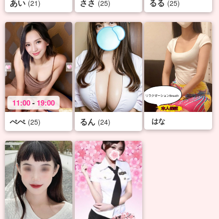
あい
ささ
るる
(21)
(25)
(25)
11:00
-
19:00
ぺぺ
るん
はな
(25)
(24)