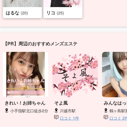
はるな
リコ
(20)
(25)
【PR】周辺のおすすめメンズエステ
きれい！お姉ちゃん
そよ風
みんなはっ
小手指駅北口徒歩2分
川越市駅
鶴ヶ島駅
口コミ 1件
口コミ 2