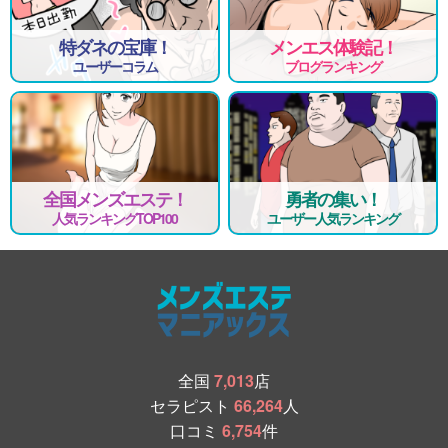
特ダネの宝庫！
メンエス体験記！
ユーザーコラム
ブログランキング
全国メンズエステ！
勇者の集い！
人気ランキングTOP100
ユーザー人気ランキング
全国
7,013
店
セラピスト
66,264
人
口コミ
6,754
件