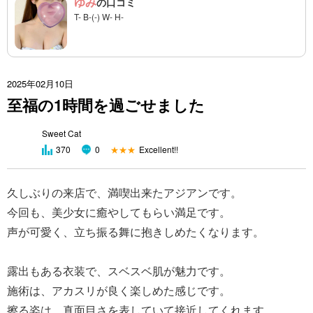
ゆみ
の口コミ
T- B-(-) W- H-
2025年02月10日
至福の1時間を過ごせました
Sweet Cat
★★★
Excellent!!
370
0
久しぶりの来店で、満喫出来たアジアンです。
今回も、美少女に癒やしてもらい満足です。
声が可愛く、立ち振る舞に抱きしめたくなります。
露出もある衣装で、スベスベ肌が魅力です。
施術は、アカスリが良く楽しめた感じです。
擦る姿は、真面目さを表していて接近してくれます。