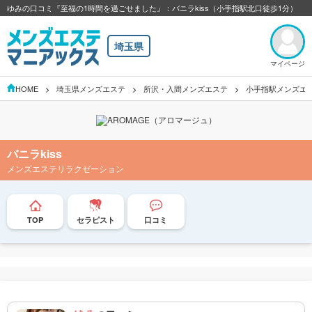
ゆみの口コミ『至福の1時間を過ごせました』：バニラkiss（小手指駅北口徒歩1分）
埼玉県
マイページ
HOME
埼玉県メンズエステ
所沢・入間メンズエステ
小手指駅メンズエ
バニラkiss
メンズエステリラクゼーション
TOP
セラピスト
口コミ