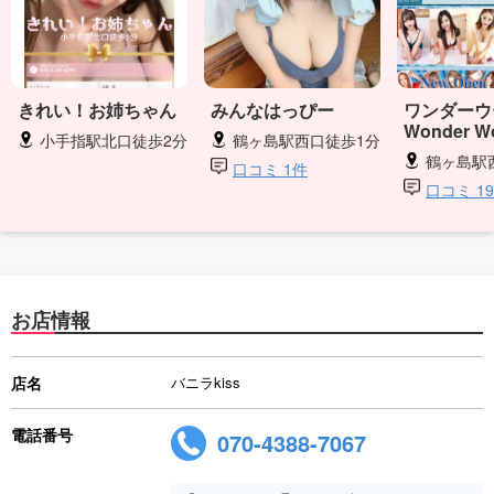
きれい！お姉ちゃん
みんなはっぴー
ワンダーウ
Wonder 
小手指駅北口徒歩2分
鶴ヶ島駅西口徒歩1分
鶴ヶ島駅
口コミ 1件
口コミ 1
お店情報
店名
バニラkiss
電話番号
070-4388-7067