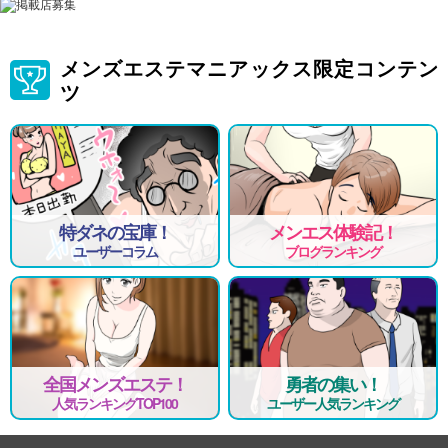
メンズエステマニアックス限定コンテン
ツ
特ダネの宝庫！
メンエス体験記！
ユーザーコラム
ブログランキング
全国メンズエステ！
勇者の集い！
人気ランキングTOP100
ユーザー人気ランキング