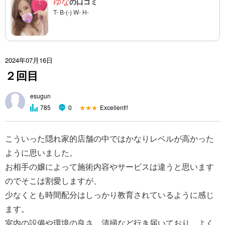
ゆな
の口コミ
T- B-(-) W- H-
2024年07月16日
２回目
esugun
★★★
Excellent!!
785
0
こういった隠れ家的店舗の中ではかなりレベルが高かった
ように思いました。
お相手の嬢によって施術内容やサービスは違うと思います
のでそこは割愛しますが、
少なくとも時間配分はしっかり教育されているように感じ
ます。
室内の設備や環境の良さ、清掃など行き届いており、よく