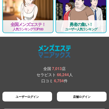
全国メンズエステ！
勇者の集い！
人気ランキングTOP100
ユーザー人気ランキング
全国
7,013
店
セラピスト
66,244
人
口コミ
6,754
件
ユーザーログイン
店舗ログイン