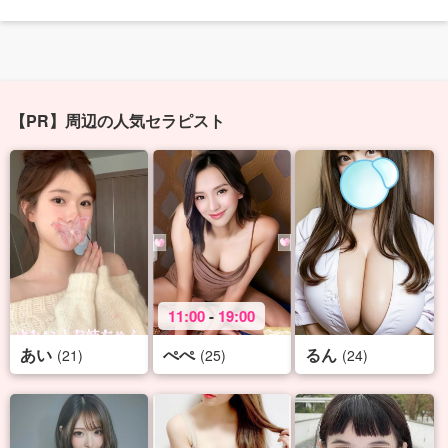
【PR】周辺の人気セラピスト
11:00
-
19:00
あい
ぺぺ
るん
(21)
(25)
(24)