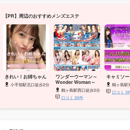
【PR】周辺のおすすめメンズエステ
きれい！お姉ちゃん
ワンダーウーマン～
キャミソー
Wonder Woman～
小手指駅北口徒歩2分
鶴ヶ島駅
鶴ヶ島駅西口徒歩2分
口コミ 3
口コミ 20件