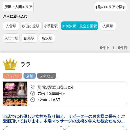
所沢・入間エリア
↓別のエリアで探す
さらに絞り込む
入曽駅
狭山ヶ丘駅
小手指駅
新所沢駅・航空公園駅
入間駅
入間市駅
飯能駅
所沢駅
5件中 1～5件目
ララ
アジアン
店舗
ヌキなし
新所沢駅西口徒歩2分
70分 10,000円～
12:00～LAST
当店では心優しい女性を取り揃え、リピーターのお客様に長らくご
愛顧頂いております。本場マッサージの技術を学んだ彼女たちのマ
ッサージはお疲れのアナタを癒す効果抜群です。力の強弱、お疲れ