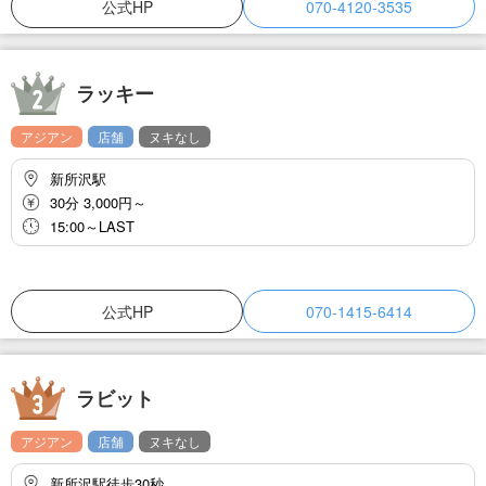
の箇所等、ご希望・ご要望がございましたら、セラピストにお気軽
公式HP
070-4120-3535
にお申し付け下さい。ご満足していただけるまで、トリートメント
をご堪能下さいませ。お仕事帰りに是非お越しくださいませ。スタ
ッフ一同、心よりお待ち申し上げております。
ラッキー
アジアン
店舗
ヌキなし
新所沢駅
30分 3,000円～
15:00～LAST
公式HP
070-1415-6414
ラビット
アジアン
店舗
ヌキなし
新所沢駅徒歩30秒