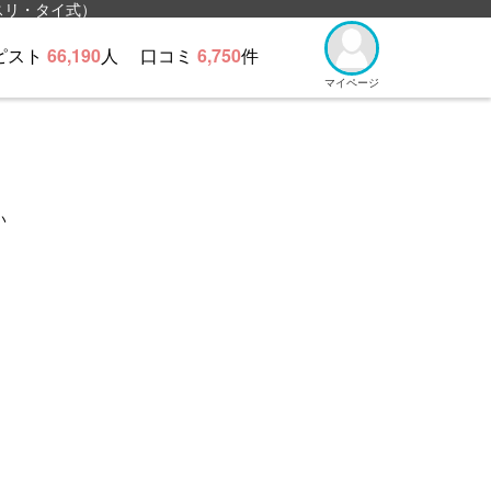
スリ・タイ式）
ピスト
66,190
人
口コミ
6,750
件
マイページ
い