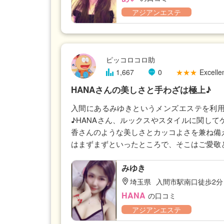
アジアンエステ
ピッコロコロ助
1,667
0
★★★
Excellen
HANAさんの美しさと手わざは極上♪
入間にあるみゆきというメンズエステを利用
♪HANAさん、ルックスやスタイルに関し
香さんのような美しさとカッコよさを兼ね備
はまずまずといったところで、そこはご愛敬
みゆき
埼玉県
入間市駅南口徒歩2分
HANA
の口コミ
アジアンエステ