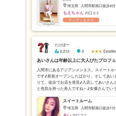
埼玉県
入間市駅南口徒歩4分
もえちゃん
の口コミ
アジアンエステ
たけぼー
2,212
0
★★★
Excellen
あいさんは年齢以上に大人びたプロフェ
入間市にあるアジアンメンエス、スイートルー
です♪新規オープンしたばかり、そしてあい
りて、徒歩でお店を発見♪入店してあいさんと
と色気を持った美人ですね～♪女優さんでい
スイートルーム
埼玉県
入間市駅南口徒歩1分
あい
の口コミ