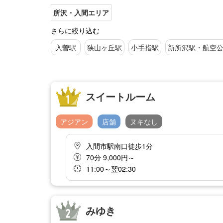
所沢・入間エリア
さらに絞り込む
入曽駅
狭山ヶ丘駅
小手指駅
新所沢駅・航空
スイートルーム
アジアン
店舗
ヌキなし
入間市駅南口徒歩1分
70分 9,000円～
11:00～翌02:30
みゆき