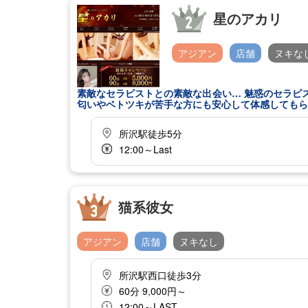
星のアカリ
アジアン
店舗
ヌキな
素敵なセラピストとの素敵な出会い… 魅惑のセラピ
匂いやベトツキが苦手な方にも安心して体感してもら
所沢駅徒歩5分
12:00～Last
猫系彼女
アジアン
店舗
ヌキなし
所沢駅西口徒歩3分
60分 9,000円～
12:00～LAST