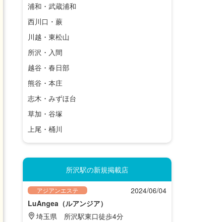
浦和・武蔵浦和
西川口・蕨
川越・東松山
所沢・入間
越谷・春日部
熊谷・本庄
志木・みずほ台
草加・谷塚
上尾・桶川
所沢駅の新規掲載店
2024/06/04
アジアンエステ
LuAngea（ルアンジア）
埼玉県
所沢駅東口徒歩4分