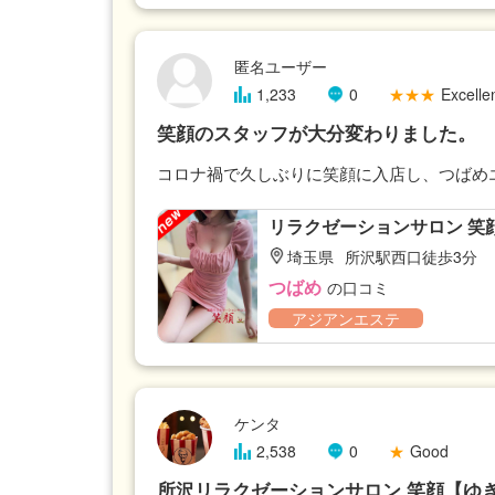
匿名ユーザー
1,233
0
★★★
Excellen
笑顔のスタッフが大分変わりました。
コロナ禍で久しぶりに笑顔に入店し、つばめ
リラクゼーションサロン 笑
埼玉県
所沢駅西口徒歩3分
つばめ
の口コミ
アジアンエステ
ケンタ
2,538
0
★
Good
所沢リラクゼーションサロン 笑顔【ゆ