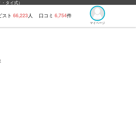
リ・タイ式）
ピスト
66,223
人
口コミ
6,754
件
マイページ
ま