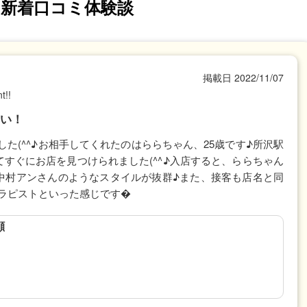
新着口コミ体験談
掲載日
2022/11/07
t!!
い！
た(^^♪お相手してくれたのはららちゃん、25歳です♪所沢駅
すぐにお店を見つけられました(^^♪入店すると、ららちゃん
中村アンさんのようなスタイルが抜群♪また、接客も店名と同
セラピストといった感じです�
顔