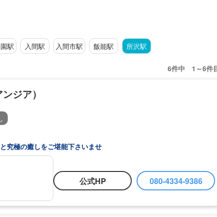
公園駅
入間駅
入間市駅
飯能駅
所沢駅
6件中 1～6件
ルアンジア）
し
と究極の癒しをご堪能下さいませ
公式HP
080-4334-9386