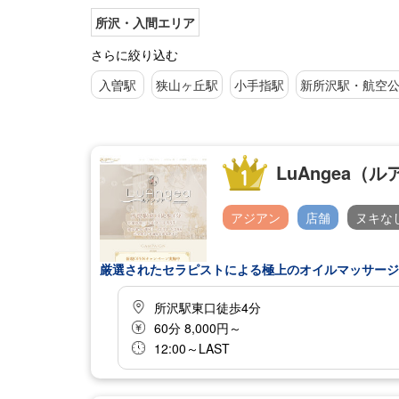
所沢・入間エリア
さらに絞り込む
入曽駅
狭山ヶ丘駅
小手指駅
新所沢駅・航空
LuAngea（
アジアン
店舗
ヌキな
厳選されたセラピストによる極上のオイルマッサージ
所沢駅東口徒歩4分
60分 8,000円～
12:00～LAST