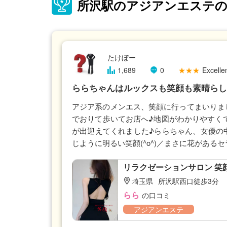
所沢駅のアジアンエステの
たけぼー
1,689
0
★★★
Excellen
ららちゃんはルックスも笑顔も素晴らし
アジア系のメンエス、笑顔に行ってまいりまし
でおりて歩いてお店へ♪地図がわかりやすくて
が出迎えてくれました♪ららちゃん、女優の
じように明るい笑顔(^o^)／まさに花がある
リラクゼーションサロン 笑
埼玉県
所沢駅西口徒歩3分
らら
の口コミ
アジアンエステ