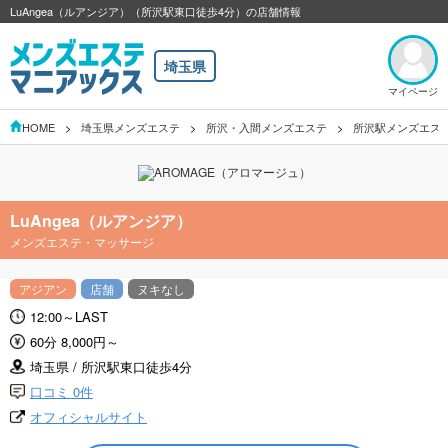
LuAngea（ルアンジア）（所沢駅東口徒歩4分）の店舗情報
埼玉県
マイページ
HOME
埼玉県メンズエステ
所沢・入間メンズエステ
所沢駅メンズエス
LuAngea（ルアンジア）
メンズエステ・マッサージ
アジアン
店舗
ヌキなし
12:00～LAST
60分 8,000円～
埼玉県 / 所沢駅東口徒歩4分
口コミ 0件
オフィシャルサイト