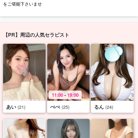
をご堪能下さいませ
【PR】周辺の人気セラピスト
11:00
-
19:00
あい
ぺぺ
るん
(21)
(25)
(24)