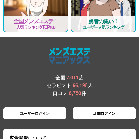
全国メンズエステ！
勇者の集い！
人気ランキングTOP100
ユーザー人気ランキング
全国
7,011
店
セラピスト
66,195
人
口コミ
6,750
件
ユーザーログイン
店舗ログイン
広告掲載について