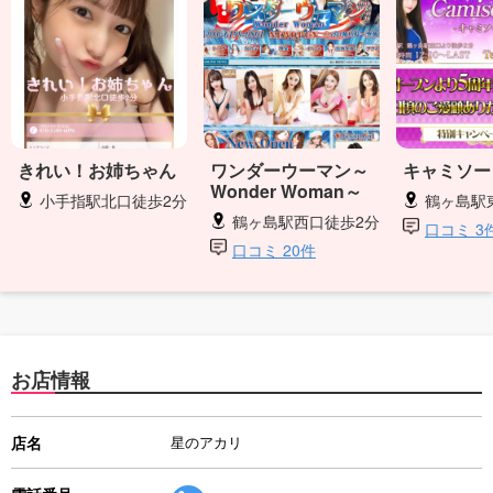
きれい！お姉ちゃん
ワンダーウーマン～
キャミソー
Wonder Woman～
小手指駅北口徒歩2分
鶴ヶ島駅
鶴ヶ島駅西口徒歩2分
口コミ 3
口コミ 20件
お店情報
店名
星のアカリ