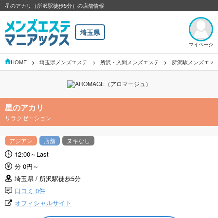
星のアカリ（所沢駅徒歩5分）の店舗情報
埼玉県
マイページ
HOME
埼玉県メンズエステ
所沢・入間メンズエステ
所沢駅メンズエス
星のアカリ
リラクゼーション
アジアン
店舗
ヌキなし
12:00～Last
分 0円～
埼玉県 / 所沢駅徒歩5分
口コミ 0件
オフィシャルサイト