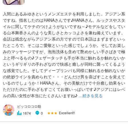
入間にあるみゆきというメンズエステを利用しました。アジアン系
ですね。指名したのはHANAさんです♪HANAさん、ルックスやスタ
イルに関してケチのつけようがないですね～♪モデルなどをしてい
る山本舞香さんのような美しさとカッコよさを兼ね備えています。
会話は残念ながらアジアン系の方ですので日本語はまずまずといっ
たところで、そこはご愛敬といった感じでしょうか。そしてお楽し
みのマッサージですが、泡泡洗体も含めて艶めかしい手さばきで極
上と呼べるもの♪フェザータッチも手が本当に触れるか触れないか
というギリギリの手わざなので快感と癒しが同時に襲ってくるよう
な感覚でした。そしてディープリンパも同様に触れるか触れないか
の絶妙ラインを責められて・・・どんだけ男を喜ばすことを覚えて
いるのでしょうか！HANAさん、その美貌だけで十分癒し効果をい
ただけたのに手わざもすごくてお腹いっぱいです♪アジアにはレベ
ルの高い女性が本当にたくさんいますね♪
…続きを見る
ピッコロコロ助
★★★
Excellent!!
1674
0