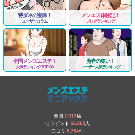
特ダネの宝庫！
メンエス体験記！
ユーザーコラム
ブログランキング
全国メンズエステ！
勇者の集い！
人気ランキングTOP100
ユーザー人気ランキング
全国
7,013
店
セラピスト
66,263
人
口コミ
6,754
件