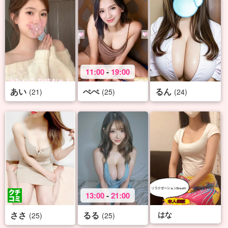
11:00
-
19:00
あい
ぺぺ
るん
(21)
(25)
(24)
13:00
-
21:00
ささ
るる
はな
(25)
(25)