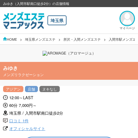
みゆき（入間市駅南口徒歩2分）の店舗情報
埼玉県
マイページ
HOME
埼玉県メンズエステ
所沢・入間メンズエステ
入間市駅メンズエ
みゆき
メンズリラクゼーション
アジアン
店舗
ヌキなし
12:00～LAST
60分 7,000円～
埼玉県 / 入間市駅南口徒歩2分
口コミ 1件
オフィシャルサイト