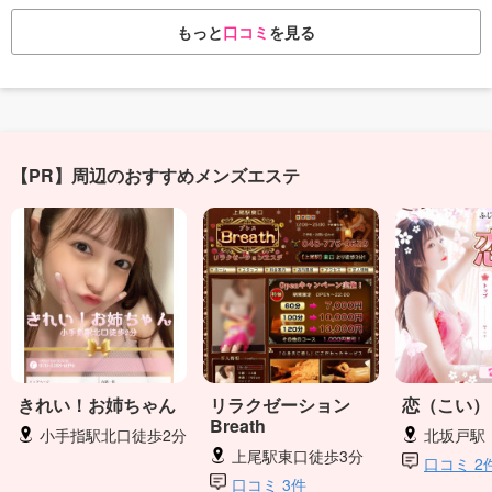
もっと
口コミ
を見る
【PR】周辺のおすすめメンズエステ
きれい！お姉ちゃん
リラクゼーション
恋（こい）
Breath
小手指駅北口徒歩2分
北坂戸駅
上尾駅東口徒歩3分
口コミ 2
口コミ 3件