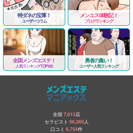
特ダネの宝庫！
メンエス体験記！
ユーザーコラム
ブログランキング
全国メンズエステ！
勇者の集い！
人気ランキングTOP100
ユーザー人気ランキング
全国
7,013
店
セラピスト
66,260
人
口コミ
6,754
件