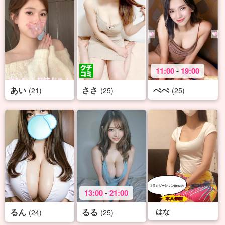
11:00
-
19:00
あい
ささ
ぺぺ
(21)
(25)
(25)
13:00
-
21:00
るん
るる
はな
(24)
(25)