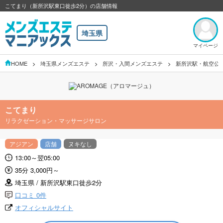
こてまり（新所沢駅東口徙歩2分）の店舗情報
埼玉県
マイページ
HOME
埼玉県メンズエステ
所沢・入間メンズエステ
新所沢駅・航空公
こてまり
リラクゼーション・マッサージサロン
アジアン
店舗
ヌキなし
13:00～翌05:00
35分 3,000円～
埼玉県 / 新所沢駅東口徙歩2分
口コミ 0件
オフィシャルサイト