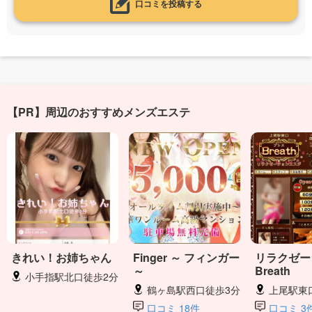
口コミを投稿する
【PR】周辺のおすすめメンズエステ
きれい！お姉ちゃん
Finger ～ フィンガー
リラクゼー
～
Breath
小手指駅北口徒歩2分
鶴ヶ島駅西口徒歩3分
上尾駅東
口コミ 18件
口コミ 3