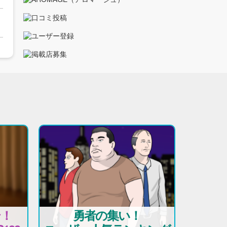
テ！
勇者の集い！