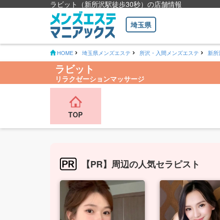
ラビット（新所沢駅徒歩30秒）の店舗情報
埼玉県
HOME
埼玉県メンズエステ
所沢・入間メンズエステ
新所
ラビット
リラクゼーションマッサージ
TOP
【PR】周辺の人気セラピスト