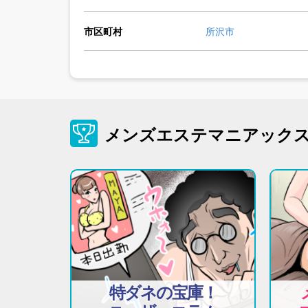
市区町村
所沢市
メンズエステマニアック
特ダネの宝庫！