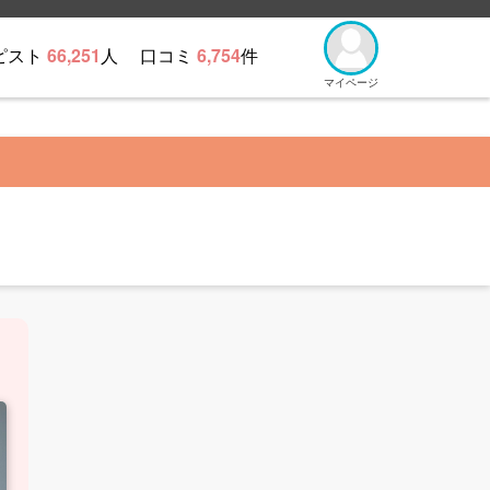
ピスト
66,251
人
口コミ
6,754
件
マイページ