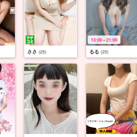
13:00
-
21:00
ささ
るる
(25)
(25)