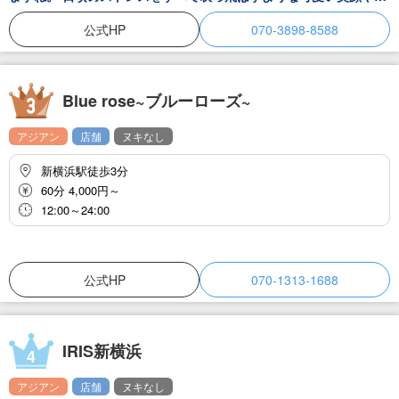
声、姿をもっともっと見せたいです！ ずっと一緒にいたかったと思
えるような素晴らしい時間を過ごしましょう。
公式HP
070-3898-8588
Blue rose~ブルーローズ~
アジアン
店舗
ヌキなし
新横浜駅徒歩3分
60分 4,000円～
12:00～24:00
公式HP
070-1313-1688
IRIS新横浜
4
アジアン
店舗
ヌキなし