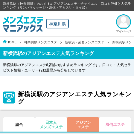
新横浜駅（神奈川県）のおすすめアジアンエステ・チャイエス！口コミ評価と人気ラ
ンキング（リンパマッサージ・洗体・アカスリ・タイ式）
神奈川県
マイページ
HOME
神奈川県メンズエステ
新横浜・菊名メンズエステ
新横浜駅メン
新横浜駅のアジアンエステ人気ランキング
新横浜駅のアジアンエステ6店舗のおすすめランキングです。口コミ・人気セラ
ピスト情報・ユーザー行動履歴から分析しています
新横浜駅のアジアンエステ人気ランキン
グ
日本人
アジアン
総合
風俗エステ
メンズエステ
エステ