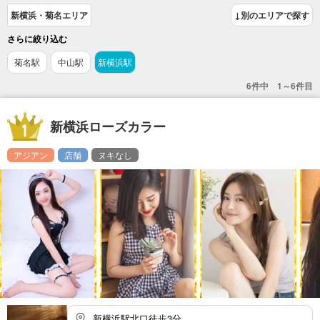
新横浜・菊名エリア
↓別のエリアで探す
さらに絞り込む
菊名駅
中山駅
新横浜駅
6件中 1～6件目
新横浜ローズカラー
アジアン
店舗
ヌキなし
新横浜駅北口徒歩3分