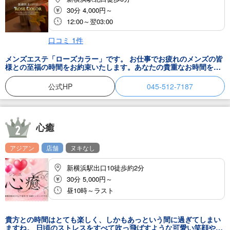
30分 4,000円～
12:00～翌03:00
口コミ
1
件
メンズエステ「ローズカラー」です。 お仕事でお疲れのメンズの皆
様との至福の時間をお約束いたします。あなたの貴重なお時間を大
切にお預かりいたします。 場所柄、出張などで遠方からおいで頂く
お客様も多く、一期一会の気持ちを持って施術することで、別宅の
公式HP
045-512-7187
ように癒される空間作りを感じていただきたいと思います。 新横浜
においでになられた時は、新横浜リラクゼーションマッサージメン
ズエステ「ローズカラー」で、仕事でのお疲れを洗い流していって
くださいませ。 アロママッサージ、リンパマッサージなどの様々な
メニューがございますので、お気に入りのセラピストとリラクゼー
心癒
ションの時間を楽しんでくださいませ。スタッフ一同、心よりお待
ち申し上げております。
アジアン
店舗
ヌキなし
新横浜駅出口10徒歩約2分
30分 5,000円～
昼10時～ラスト
貴方との時間はとても楽しく、しかもあっという間に過ぎてしまい
ますね。 日頃のストレスをすべて吹っ飛ばすような可愛い笑顔や