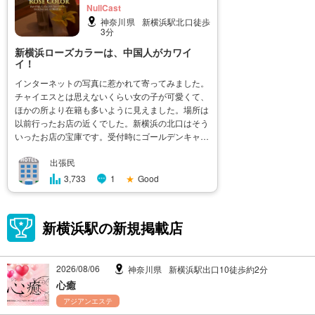
NullCast
神奈川県
新横浜駅北口徒歩
3分
新横浜ローズカラーは、中国人がカワイ
イ！
インターネットの写真に惹かれて寄ってみました。
チャイエスとは思えないくらい女の子が可愛くて、
ほかの所より在籍も多いように見えました。場所は
以前行ったお店の近くでした。新横浜の北口はそう
いったお店の宝庫です。受付時にゴールデンキャン
ペーンが使えるか聞いたらいつでも大丈夫と言われ
出張民
て一番おすすめの90分コースにしました。奥から出
てきたのは、若くて可愛らしい女�
★
Good
3,733
1
新横浜駅の新規掲載店
2026/08/06
神奈川県
新横浜駅出口10徒歩約2分
心癒
アジアンエステ