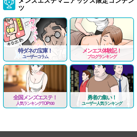
メンズエステマニアックス限定コンテン
ツ
特ダネの宝庫！
メンエス体験記！
ユーザーコラム
ブログランキング
全国メンズエステ！
勇者の集い！
人気ランキングTOP100
ユーザー人気ランキング