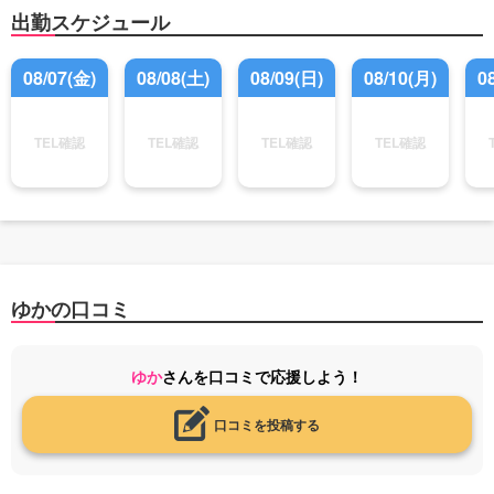
出勤スケジュール
08/07(金)
08/08(土)
08/09(日)
08/10(月)
0
TEL確認
TEL確認
TEL確認
TEL確認
ゆかの口コミ
ゆか
さんを口コミで応援しよう！
口コミを投稿する