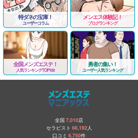
特ダネの宝庫！
メンエス体験記！
ユーザーコラム
ブログランキング
全国メンズエステ！
勇者の集い！
人気ランキングTOP100
ユーザー人気ランキング
全国
7,010
店
セラピスト
66,192
人
口コミ
6,750
件