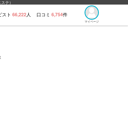
エステ）
ピスト
66,222
人
口コミ
6,754
件
マイページ
ま