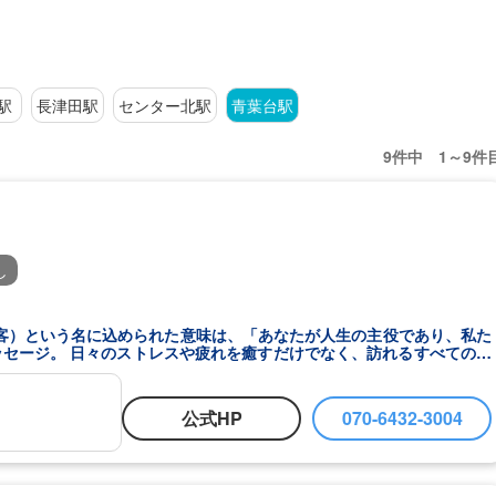
駅
長津田駅
センター北駅
青葉台駅
9件中 1～9件
し
E（観客）という名に込められた意味は、「あなたが人生の主役であり、私た
セージ。 日々のストレスや疲れを癒すだけでなく、訪れるすべてのお
立ち上がる力を得られる場所。 田園都市線沿いの、青葉台・たまプラ
、圧倒的なコストパフォーマンスとハイクオリティなサービスを両立さ
公式HP
070-6432-3004