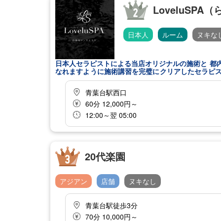
LoveluSPA
日本人
ルーム
ヌキな
日本人セラピストによる当店オリジナルの施術と 都内クオリティを
なれますように施術講習を完璧にクリアしたセラピストだけを厳選し採用
を、 大人の隠れ家で是非ご堪能ください。
青葉台駅西口
60分 12,000円～
12:00～翌 05:00
20代楽園
アジアン
店舗
ヌキなし
青葉台駅徒歩3分
70分 10,000円～