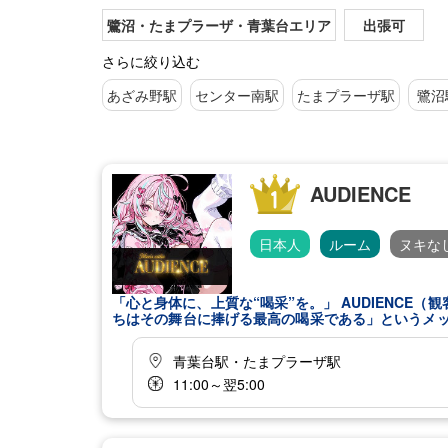
鷺沼・たまプラーザ・青葉台エリア
出張可
さらに絞り込む
あざみ野駅
センター南駅
たまプラーザ駅
鷺沼
AUDIENCE
日本人
ルーム
ヌキな
「心と身体に、上質な“喝采”を。」 AUDIENC
ちはその舞台に捧げる最高の喝采である」というメッ
客様が自信と活力を取り戻し、人生という舞台に再び
ーザなどの各エリアで話題のメンズエステサロンで
青葉台駅・たまプラーザ駅
せている点が特徴です。
11:00～翌5:00