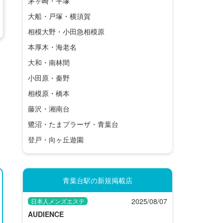
茅ヶ崎・平塚
大船・戸塚・横須賀
相模大野・小田急相模原
本厚木・海老名
大和・南林間
小田原・秦野
相模原・橋本
藤沢・湘南台
鷺沼・たまプラーザ・青葉台
登戸・向ヶ丘遊園
青葉台駅の新規掲載店
2025/08/07
日本人メンズエステ
AUDIENCE