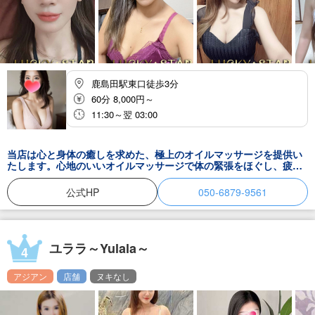
鹿島田駅東口徒歩3分
60分 8,000円～
11:30～翌 03:00
当店は心と身体の癒しを求めた、極上のオイルマッサージを提供い
たします。心地のいいオイルマッサージで体の緊張をほぐし、疲
れ・コリ・老廃物をリンパマッサージで流します。身体の癒しは心
の癒しにも連動し、気づかないうちに溜まったストレスも癒してく
公式HP
050-6879-9561
れます。心の緊張と身体の緊張をほぐすWの効果で至高のひと時を
お楽しみください。働く皆様の憩いの場として、居心地の良い、過
し易い環境をご用意しております。雰囲気から楽しんでいただける
よう、最高の『癒し』の空間を提供いたします！
ユララ～Yulala～
4
アジアン
店舗
ヌキなし