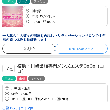
日本人
ルーム
ヌキなし
川崎駅
70分 15,000円～
12:00～翌 05:00
一人暮らしの彼女の部屋を再現したリラクゼーションサロンです至
福の癒し体験を提供致します
公式HP
070-1548-5725
横浜・川崎出張専門メンズエステCoCo（コ
13
位
コ）
日本人
出張
ヌキなし
川崎発・近郊
90分 17,000円～
12:00～翌5:00（予約AM11:00～翌3:00）
出勤12人
口コミ
2
件