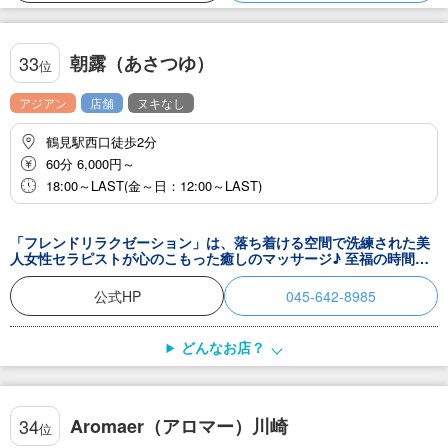
朝露（あさつゆ）
33
位
アジアン
店舗
ヌキなし
鶴見駅西口徒歩2分
60分 6,000円～
18:00～LAST(金～日：12:00～LAST)
「フレンドリラクゼーション」は、落ち着ける空間で洗練された美
人女性セラピストが心のこもった癒しのマッサージ♪ 至福の時間を
感じながら心も身体もリフレッシュしてください。 本日も元気に営
業しております！ 人気スタッフも多数出勤中です！ 今ならネット特
公式HP
045-642-8985
別キャンペーン実施中、詳細はシステムページにご覧になってくだ
さい。
どんなお店？
Aromaer（アロマー）川崎
34
位