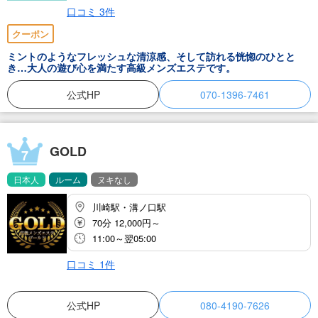
口コミ
3
件
クーポン
ミントのようなフレッシュな清涼感、そして訪れる恍惚のひとと
き…大人の遊び心を満たす高級メンズエステです。
公式HP
070-1396-7461
GOLD
7
日本人
ルーム
ヌキなし
川崎駅・溝ノ口駅
70分 12,000円～
11:00～翌05:00
口コミ
1
件
公式HP
080-4190-7626