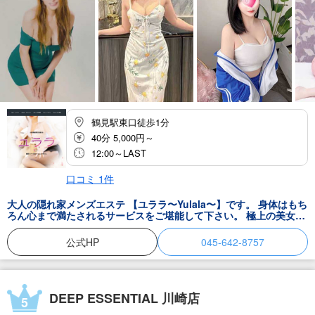
鶴見駅東口徒歩1分
40分 5,000円～
12:00～LAST
口コミ
1
件
大人の隠れ家メンズエステ 【ユララ〜Yulala〜】です。 身体はもち
ろん心まで満たされるサービスをご堪能して下さい。 極上の美女セ
ラピストたちによる癒しなら、日々の生活に潤いを与えることがで
きます。 仕事の疲れを癒したい方は、ぜひ。 疲れやストレスの解消
公式HP
045-642-8757
はお早めに♪
DEEP ESSENTIAL 川崎店
5