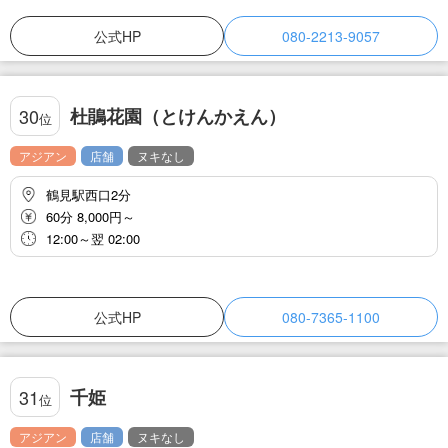
公式HP
080-2213-9057
杜鵑花園（とけんかえん）
30
位
アジアン
店舗
ヌキなし
鶴見駅西口2分
60分 8,000円～
12:00～翌 02:00
公式HP
080-7365-1100
千姫
31
位
アジアン
店舗
ヌキなし