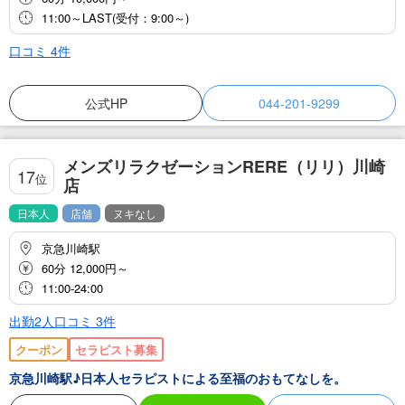
11:00～LAST(受付：9:00～)
口コミ
4
件
公式HP
044-201-9299
メンズリラクゼーションRERE（リリ）川崎
17
位
店
日本人
店舗
ヌキなし
京急川崎駅
60分 12,000円～
11:00-24:00
出勤2人
口コミ
3
件
クーポン
セラピスト募集
京急川崎駅♪日本人セラピストによる至福のおもてなしを。