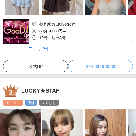
鶴見駅東口徒歩30秒
60分 8,000円～
12時～翌日3時
口コミ
2
件
公式HP
070-3839-6333
LUCKY★STAR
アジアン
店舗
ヌキなし