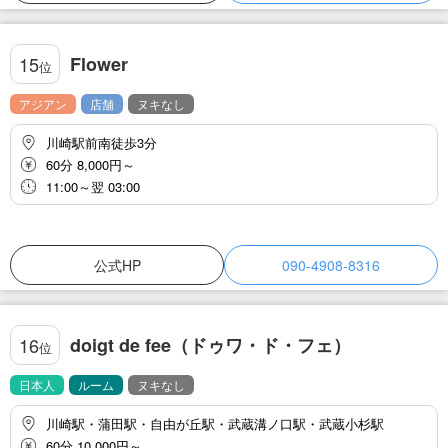
Flower
15
位
アジアン
店舗
ヌキなし
川崎駅前南徒歩3分
60分 8,000円～
11:00～翌 03:00
公式HP
090-4908-8316
doigt de fee（ドゥワ・ド・フェ）
16
位
日本人
ルーム
ヌキなし
川崎駅・蒲田駅・自由が丘駅・武蔵溝ノ口駅・武蔵小杉駅
60分 10,000円～