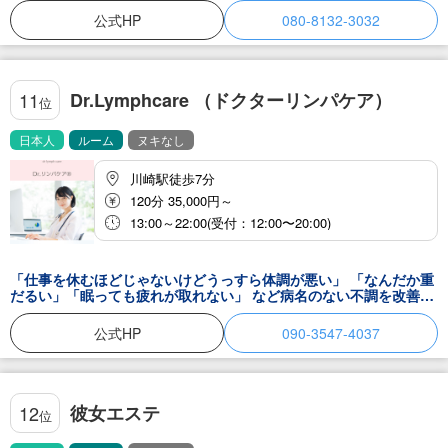
公式HP
080-8132-3032
Dr.Lymphcare （ドクターリンパケア）
11
位
日本人
ルーム
ヌキなし
川崎駅徒歩7分
120分 35,000円～
13:00～22:00(受付：12:00〜20:00)
「仕事を休むほどじゃないけどうっすら体調が悪い」 「なんだか重
だるい」「眠っても疲れが取れない」 など病名のない不調を改善し
ます。 鍼灸師・柔道整復師・リンパ療法師による 医療監修の未病を
予防するボディトリートメントをご提案。 日本人女性の丁寧なカウ
公式HP
090-3547-4037
ンセリングと手厚いケア、 信頼されて任せて頂けることを目指して
います。 はじめての方から常連の方まで年齢性別問わない リンパ専
門分野です。 地域の皆様に愛されるケアをお届けいたします。
彼女エステ
12
位