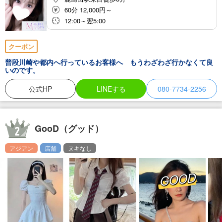
60分 12,000円～
12:00～翌5:00
クーポン
普段川崎や都内へ行っているお客様へ もうわざわざ行かなくて良
いのです。
公式HP
LINEする
080-7734-2256
GooD（グッド）
アジアン
店舗
ヌキなし