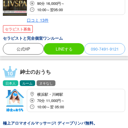
90分 16,000円～
10:00～翌05:00
口コミ
13
件
セラピスト募集
セラピストと完全個室ワンルーム
公式HP
LINEする
090-7491-9121
紳士のおうち
10
日本人
ルーム
ヌキなし
横浜駅・川崎駅
70分 11,000円～
10:00～翌 05:00
極上アロマオイルマッサージ! ディープリンパ無料。