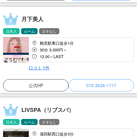
月下美人
8
日本人
ルーム
ヌキなし
鶴見駅東口徒歩1分
30分 3,000円～
12:00～LAST
口コミ
1
件
公式HP
070-3628-1717
LIVSPA（リブスパ）
9
日本人
ルーム
ヌキなし
蒲田駅西口徒歩3分