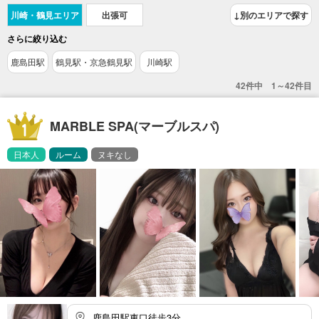
川崎・鶴見エリア
出張可
↓別のエリアで探す
さらに絞り込む
鹿島田駅
鶴見駅・京急鶴見駅
川崎駅
42件中 1～42件目
MARBLE SPA(マーブルスパ)
日本人
ルーム
ヌキなし
鹿島田駅東口徒歩3分