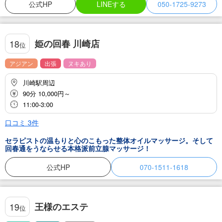
公式HP
LINEする
050-1725-9273
姫の回春 川崎店
18
位
アジアン
出張
ヌキあり
川崎駅周辺
90分 10,000円～
11:00-3:00
口コミ
3
件
セラピストの温もりと心のこもった整体オイルマッサージ。そして
回春通をうならせる本格派前立腺マッサージ！
公式HP
070-1511-1618
王様のエステ
19
位