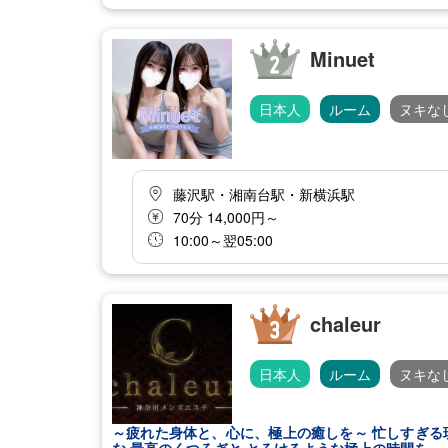
Minuet
日本人
ルーム
ヌキな
藤沢駅・湘南台駅・新横浜駅
70分 14,000円～
10:00～翌05:00
chaleur
日本人
ルーム
ヌキな
～疲れた身体と、心に、極上の癒しを～ 忙しすぎる現代社会に戦う貴方に 時にはすべてから解放され、 夢の中にいるよう