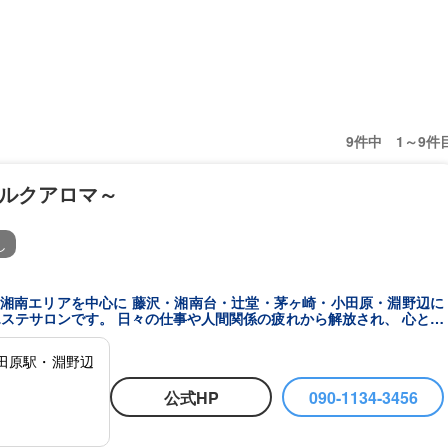
9件中 1～9件
～シルクアロマ～
し
係の疲れから解放され、 心と身
よるオールハンドのアロマトリート
ロマの香りが、 日常では
田原駅・淵野辺
にもこだわり、
ヶ崎・小田原・淵野辺の 各ル
公式HP
090-1134-3456
てのお客様に安心してご利用いただけるよう丁寧な管理を行っておりま
クアロマへお越しください。 心安らぐ癒しの時間と、上質なリラクゼーションをご提供いたします。