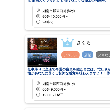
な 最高のくつろぎと とろけるような極上の時間を。
湘南台駅東口徒歩2分
60分 10,000円～
24時間
さくら
4
アジアン
店舗
ヌキな
仕事帰りは当店で今週の疲れを癒たまには、忙しさ
性があなたに尽くし贅沢な感覚を味わえますよ！！体
湘南台駅西口徒歩1分
60分 9,000円～
12:00～LAST