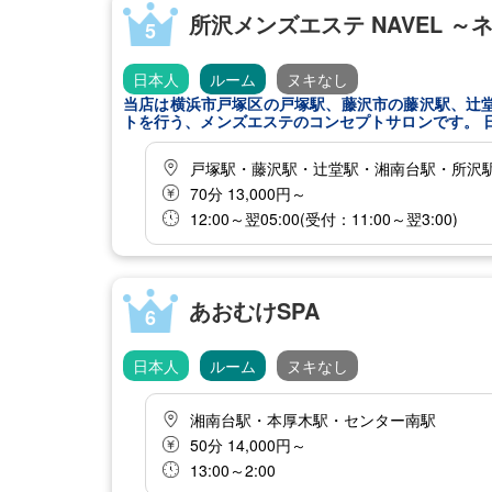
所沢メンズエステ NAVEL ～
5
日本人
ルーム
ヌキなし
当店は横浜市戸塚区の戸塚駅、藤沢市の藤沢駅、辻
トを行う、メンズエステのコンセプトサロンです。 日常を忘れ、友達以上恋人未満の時間をお楽しみいただけるよう、心の
距離感が近い接客を心掛けております。 セラピストとの甘酢っぱい時間とドキドキ体験をお楽しみいただき、リフレッシュ
してくださいませ。
戸塚駅・藤沢駅・辻堂駅・湘南台駅・所沢
70分 13,000円～
12:00～翌05:00(受付：11:00～翌3:00)
あおむけSPA
6
日本人
ルーム
ヌキなし
湘南台駅・本厚木駅・センター南駅
50分 14,000円～
13:00～2:00