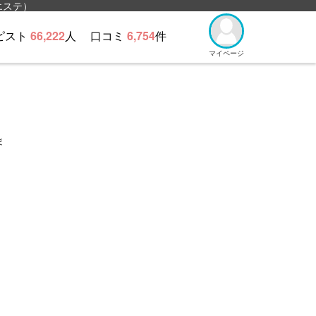
エステ）
ピスト
66,222
人
口コミ
6,754
件
マイページ
ま