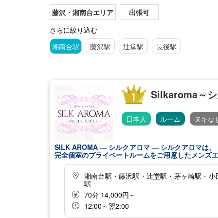
藤沢・湘南台エリア
出張可
さらに絞り込む
湘南台駅
藤沢駅
辻堂駅
長後駅
Silkaroma
日本人
ルーム
ヌキな
SILK AROMA ― シルクアロマ ― シルクアロマは、 湘南エリアを中心に 藤沢・湘南台・辻堂・茅ヶ崎・小田原・淵野辺に
完全個室のプライベートルームをご用意したメンズエステサロンです。 日々の仕事や人間関
体をゆっくりと休めていただける癒しの空間づくりを大切にしています。 セラピストに
メントと、 落ち着いたプライベート空間が織りなす特別な時間。 優しい手の温もりと心地よいア
湘南台駅・藤沢駅・辻堂駅・茅ヶ崎駅・小
味わうことのできない深いリラクゼーションへと導きます。 シルクアロマでは施術だけでなく、 ルーム環境
駅
清潔感のある空間と心からくつろげる雰囲気をご提供しております。 藤沢・湘南台・辻堂・茅
ームは、それぞれ異なる魅力を持ちながらも、 すべ
70分 14,000円～
す。 忙しい毎日の中で、ほんの少しだけ自分自身を大切にする時間。 そんな特別なひとときをお過ごしいただける場所であ
12:00～翌2:00
りたいと私たちは考えています。 湘南エリアでメンズエステ、アロママッサージ、リラクゼーションサロンをお探しの方
は、 ぜひシル