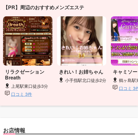
【PR】周辺のおすすめメンズエステ
リラクゼーション
きれい！お姉ちゃん
キャミソー
Breath
小手指駅北口徒歩2分
鶴ヶ島駅
上尾駅東口徒歩3分
口コミ 3
口コミ 3件
お店情報