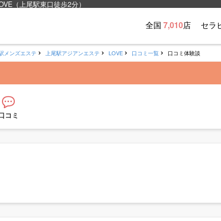
VE（上尾駅東口徒歩2分）
全国
7,010
店
セラ
駅メンズエステ
上尾駅アジアンエステ
LOVE
口コミ一覧
口コミ体験談
口コミ