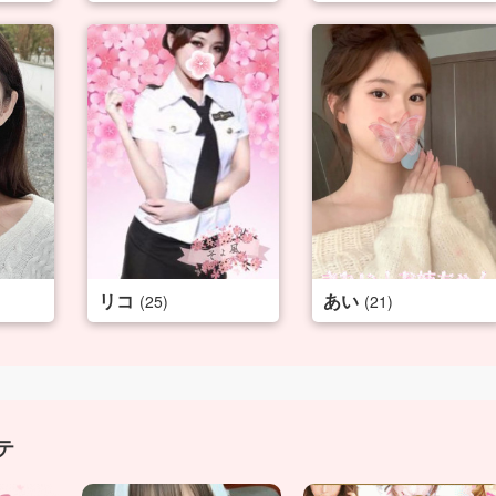
リコ
あい
(25)
(21)
テ