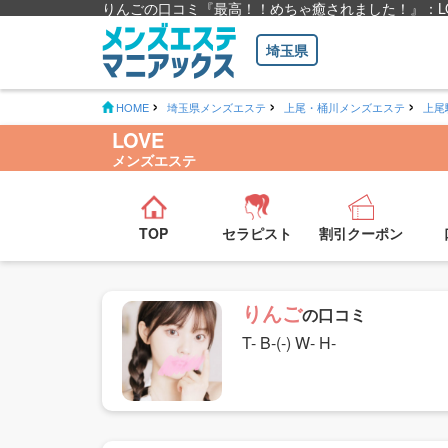
りんごの口コミ『最高！！めちゃ癒されました！』：LO
埼玉県
HOME
埼玉県メンズエステ
上尾・桶川メンズエステ
上尾
LOVE
メンズエステ
TOP
セラピスト
割引クーポン
りんご
の口コミ
T- B-(-) W- H-