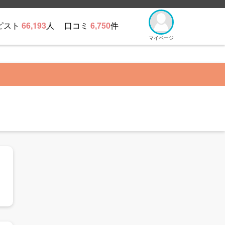
ピスト
66,193
人
口コミ
6,750
件
マイページ