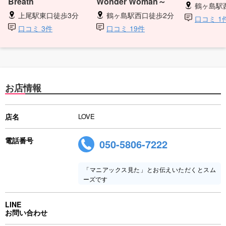
Breath
Wonder Woman～
鶴ヶ島駅
上尾駅東口徒歩3分
鶴ヶ島駅西口徒歩2分
口コミ 1
口コミ 3件
口コミ 19件
お店情報
店名
LOVE
電話番号
050-5806-7222
「マニアックス見た」とお伝えいただくとスム
ーズです
LINE
お問い合わせ