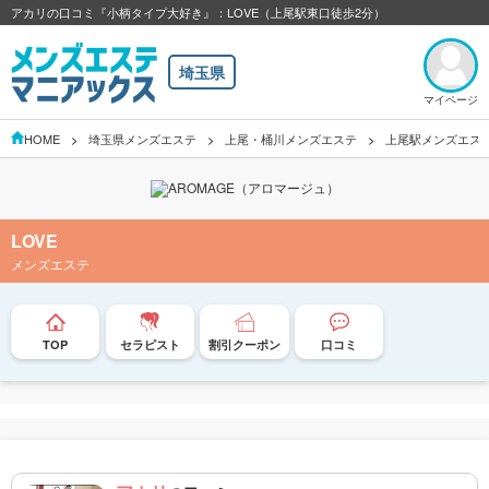
アカリの口コミ『小柄タイプ大好き』：LOVE（上尾駅東口徒歩2分）
埼玉県
マイページ
HOME
埼玉県メンズエステ
上尾・桶川メンズエステ
上尾駅メンズエス
LOVE
メンズエステ
TOP
セラピスト
割引クーポン
口コミ