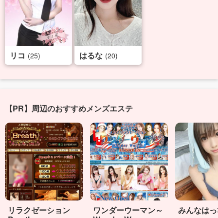
リコ
はるな
(25)
(20)
【PR】周辺のおすすめメンズエステ
リラクゼーション
ワンダーウーマン～
みんなはっ