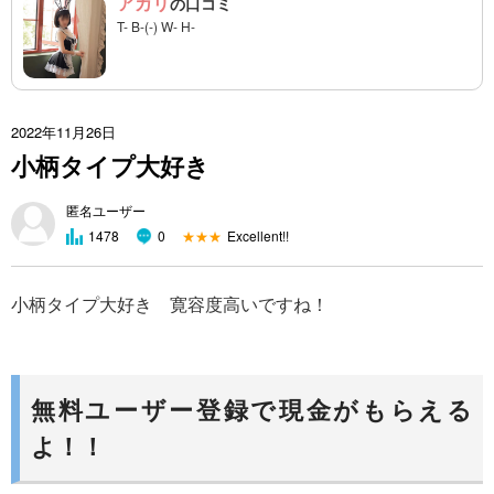
アカリ
の口コミ
T- B-(-) W- H-
2022年11月26日
小柄タイプ大好き
匿名ユーザー
★★★
Excellent!!
1478
0
小柄タイプ大好き 寛容度高いですね！
無料ユーザー登録で現金がもらえる
よ！！