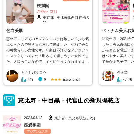
桜満開
さやか（21）
東京都
恵比寿駅西口徒歩３
分
色白美肌
ベトナム美人お姉
恵比寿エリアでのアジアンエステは珍しい？少し気
訪問年月：2021
になったので急きょ探索して来ました。小柄で色白
した！恵比寿西口
の可愛らしい女性です。年齢は不詳かな？アジアン
からまたお電話下
エステらしいですね！明るくて話しやすい女性でし
はベトナム美人で
た。人懐っこいなので、すぐに仲良くなれますよ～
で華がある子でし
美白のモチモチ肌質なので、触れるたびに快適で
可愛らしさを併せ
ともしびタロウ
任天堂
す。やはり、美しい肌質は、色気が全然違います
本語も上手で知識
ね！胸は小ぶりですが、そそりますよ�
ました。ホームペー
★★★
Excellent!!
743
0
4,176
恵比寿・中目黒・代官山の新規掲載店
2023/08/18
東京都
恵比寿駅徒歩2分
恋愛学園
アジアンエステ