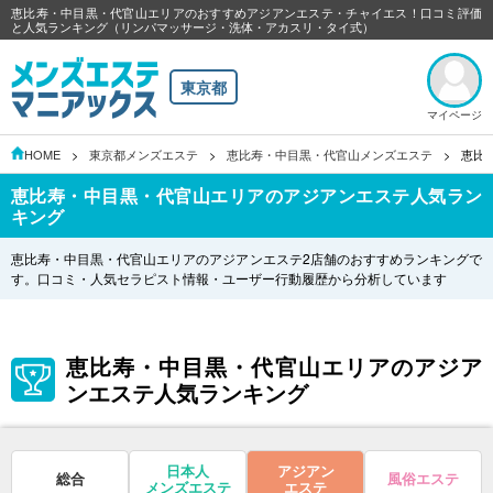
恵比寿・中目黒・代官山エリアのおすすめアジアンエステ・チャイエス！口コミ評価
と人気ランキング（リンパマッサージ・洗体・アカスリ・タイ式）
東京都
マイページ
HOME
東京都メンズエステ
恵比寿・中目黒・代官山メンズエステ
恵比
恵比寿・中目黒・代官山エリアのアジアンエステ人気ラン
キング
恵比寿・中目黒・代官山エリアのアジアンエステ2店舗のおすすめランキングで
す。口コミ・人気セラピスト情報・ユーザー行動履歴から分析しています
恵比寿・中目黒・代官山エリアのアジア
ンエステ人気ランキング
日本人
アジアン
総合
風俗エステ
メンズエステ
エステ