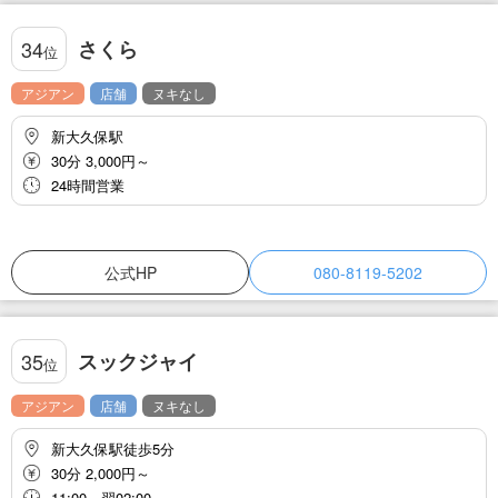
さくら
34
位
アジアン
店舗
ヌキなし
新大久保駅
30分 3,000円～
24時間営業
公式HP
080-8119-5202
スックジャイ
35
位
アジアン
店舗
ヌキなし
新大久保駅徒歩5分
30分 2,000円～
11:00～翌02:00