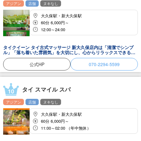
アジアン
店舗
ヌキなし
大久保駅・新大久保駅
60分 6,000円～
12:00～24:00
タイクイーン タイ古式マッサージ 新大久保店内は「清潔でシンプ
ル」「落ち着いた雰囲気」を大切にし、心からリラックスできる空
間をご用意しています。静かな音楽が流れる室内で、日常の喧騒を
忘れながら、心身ともにリフレッシュしていただけます。また、施
公式HP
070-2294-5599
術の前後にはお茶やコーヒー、お菓子などのドリンクサービスをご
用意し、ちょっとした休憩のひとときも心地よくお過ごしいただけ
ます。さらに、当店は新大久保・新宿エリアの国際色豊かな街に根
付き、日本人のお客様だけでなく観光客や留学生、地域に暮らす
方々など多彩なお客様にご利用いただいています。ペアでのご来店
タイ スマイル スパ
10
や友人同士の利用も歓迎しており、気軽に立ち寄れるアットホーム
さも魅力のひとつです。 料金は分かりやすく安心できる設定となっ
アジアン
店舗
ヌキなし
ており、初めての方にもリピーターの方にも気軽に通っていただけ
る工夫をしています。そのため、多くのお客様が長く通い続けてく
ださり、「信頼できる技術」「誠実な対応」といった声を数多くい
大久保駅・新大久保駅
ただいております。また、店内のインテリアにはタイの雰囲気を取
60分 6,000円～
り入れ、ほんのり香るアロマの香りと合わせて、異国に訪れたよう
な穏やかなひとときを演出。忙しい日常を離れ、心から安らげる時
11:00～02:00 （年中無休）
間をお届けします。 新大久保・新宿エリアで「確かな技術」「駅近
で通いやすい便利さ」「老舗の安心感」を兼ね備えたタイ古式マッ