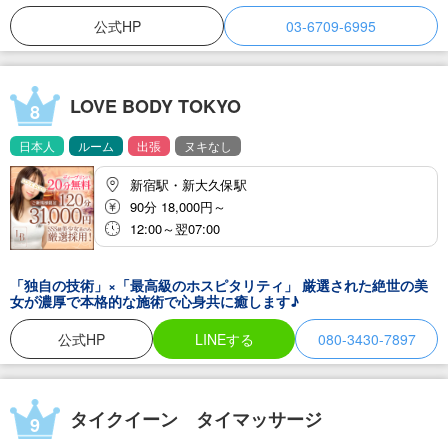
様が心からリラックスして「自分だけの時間」に没頭できるよう、
照明や香りに配慮し、静寂と清潔感を守っています。初めてタイマ
公式HP
03-6709-6995
ッサージを受ける方でも、どうぞ構えずにいらしてください。セラ
ピストは皆、技術の研鑽を積んだプロフェッショナルですが、接客
は親しみやすく丁寧です。つかず離れずの程よい距離感で、あなた
の休息をサポートします。 場所は、新大久保と東新宿のちょうど交
わるエリア。東京メトロ「東新宿」B3出口より徒歩2分、JR山手線
LOVE BODY TOKYO
8
「新大久保」より改札を出て徒歩9分、JR新宿駅・西武新宿駅から
も徒歩15分ほどでお越しいただけます。お仕事帰りのリフレッシュ
日本人
ルーム
出張
ヌキなし
にも、観光の合間の休憩にも立ち寄りやすい立地です。賑やかな街
並みを抜けた先にあるこの場所で、心身ともに満たされるひととき
をお過ごしください。
新宿駅・新大久保駅
90分 18,000円～
12:00～翌07:00
「独自の技術」×「最高級のホスピタリティ」 厳選された絶世の美
女が濃厚で本格的な施術で心身共に癒します♪
公式HP
LINEする
080-3430-7897
タイクイーン タイマッサージ
9