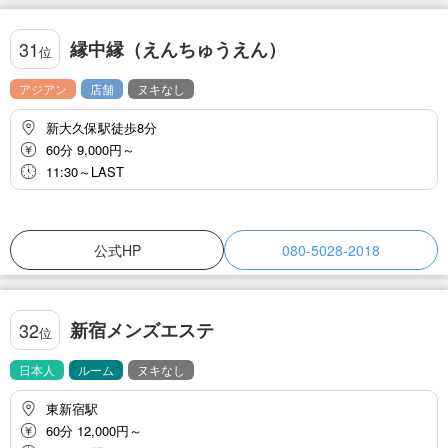
縁中縁（えんちゅうえん）
31
位
アジアン
店舗
ヌキなし
新大久保駅徒歩8分
60分 9,000円～
11:30～LAST
公式HP
080-5028-2018
新宿メンズエステ
32
位
日本人
ルーム
ヌキなし
東新宿駅
60分 12,000円～