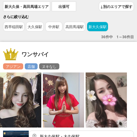
新大久保・高田馬場エリア
出張可
↓別のエリアで探す
さらに絞り込む
西早稲田駅
大久保駅
中井駅
高田馬場駅
新大久保駅
36件中 1～36件目
ワンサバイ
アジアン
店舗
ヌキなし
新大久保駅・大久保駅