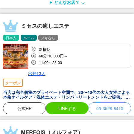
どんなお店？
ミセスの癒しエステ
4
日本人
ルーム
ヌキなし
新橋駅
60分 10,000円～
11:00～23:00
出勤13人
クーポン
当店は完全個室のプライベート空間で、30〜40代の大人女性による
本格オイルケア・洗体エステ・リンパトリートメントをご提供。 技
術と癒しの質にこだわりたいお客様から口コミ評価も高く、「この
価格でこの癒しは贅沢」「コスパが良い」と多くの声をいただいて
公式HP
LINEする
03-3528-8410
います。丁寧で落ち着いた施術は、初めての方や疲れが溜まってい
るビジネスマンにもご満足いただける内容です。
MERFOIS（メルフォア）