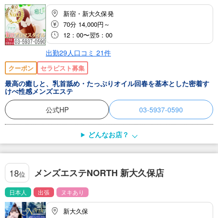
新宿・新大久保発
70分 14,000円～
12：00〜翌5：00
出勤29人
口コミ
21
件
クーポン
セラピスト募集
最高の癒しと、乳首舐め・たっぷりオイル回春を基本とした密着す
けべ性感メンズエステ
公式HP
03-5937-0590
どんなお店？
メンズエステNORTH 新大久保店
18
位
日本人
出張
ヌキあり
新大久保