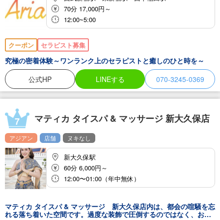
70分 17,000円～
12:00~5:00
クーポン
セラピスト募集
究極の密着体験～ワンランク上のセラピストと癒しのひと時を～
公式HP
LINEする
070-3245-0369
マティカ タイスパ & マッサージ 新大久保店
7
アジアン
店舗
ヌキなし
新大久保駅
60分 6,000円～
12:00〜01:00（年中無休）
マティカ タイスパ & マッサージ 新大久保店内は、都会の喧騒を忘
れる落ち着いた空間です。過度な装飾で圧倒するのではなく、お客