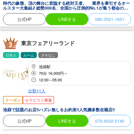
時代の象徴、頂の舞台に君臨する絶対王者。 業界を牽引するオー
ルスター大集結♪ 総勢300名、全国から圧倒的No.1が集う都会のオ
アシス。 唯一無二のプレミアム美女軍団による絶対に飽きがこない
五感を揺さぶる魅惑のエンターテインメント。 安らぎと癒しを感じ
公式HP
LINEする
080-3521-1651
る空間で、最もドラマチックで、 最もロマンティックで、最もエレ
ガントに。 常に進化するフルオーダーメイド施術により、すべての
常識を超えた奇跡の感動体験をお届け。 まさに何度来ても初体験。
無限のようで夢幻のようなひとときを… 各エリア駅チカ徒歩5分圏
内、完全個室ワンルーム型 全国唯一24時間営業の都会の隠れ家リゾ
東京フェアリーランド
ート。
日本人
ルーム
ヌキなし
池袋駅
70分 16,000円～
12:00～05:00
出勤11人
クーポン
セラピスト募集
池袋で話題のお店‼︎ハズレ無しをお約束‼人気嬢多数在籍店‼︎
公式HP
LINEする
070-4032-5140