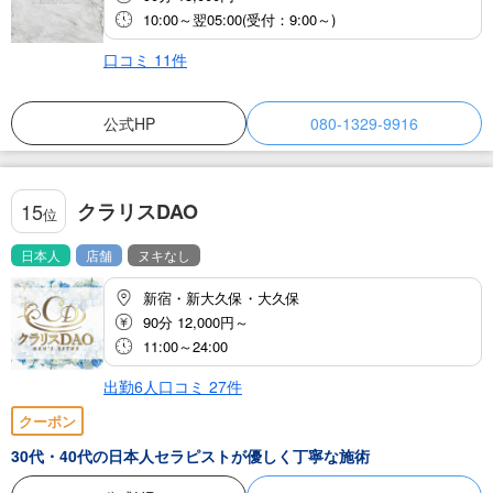
10:00～翌05:00(受付：9:00～)
口コミ
11
件
公式HP
080-1329-9916
クラリスDAO
15
位
日本人
店舗
ヌキなし
新宿・新大久保・大久保
90分 12,000円～
11:00～24:00
出勤6人
口コミ
27
件
クーポン
30代・40代の日本人セラピストが優しく丁寧な施術