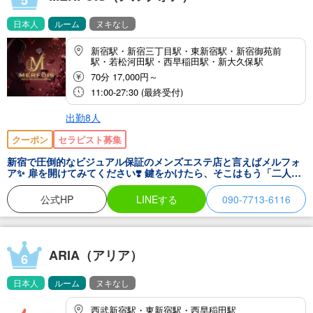
5
日本人
ルーム
ヌキなし
新宿駅・新宿三丁目駅・東新宿駅・新宿御苑前
駅・若松河田駅・西早稲田駅・新大久保駅
70分 17,000円～
11:00-27:30 (最終受付)
出勤8人
クーポン
セラピスト募集
新宿で圧倒的なビジュアル保証のメンズエステ店と言えばメルフォ
ア✨️ 扉を開けてみてください❣️ 鍵をかけたら、そこはもう「二人だ
け」の世界…️ 外の世界の騒音も、仕事のプレッシャーも、 ドアの向
こうに置いてきちゃってください。 ここは、あなたと私だけの秘密
公式HP
LINEする
090-7713-6116
の空間。 照明を落とした部屋で、衣擦れの音とオイルの香りだけ…
温かいオイルと、私の手のひらが、 あなたの身体をゆっくり、じっ
くり包み込みます。 言葉なんていらないくらいの、濃密なリラック
スタイム。 …準備はいいですか？
ARIA（アリア）
6
日本人
ルーム
ヌキなし
西武新宿駅・東新宿駅・西早稲田駅