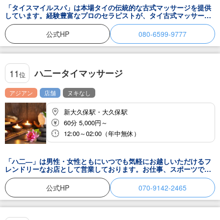
サージ店をお探しの方は、ぜひ「タイクイーン タイ古式マッサージ
「タイスマイルスパ」は本場タイの伝統的な古式マッサージを提供
新大久保店」へ。肩こりや疲労の改善はもちろん、オイルマッサー
しています。経験豊富なプロのセラピストが、タイ古式マッサージ
ジで心までほぐれる時間をご体験ください。きっと「また来たい」
の技術と手法を厳密に守りながら、お客様の健康とリラックスをサ
と思っていただけるはずです。
ポートします。
公式HP
080-6599-9777
ハ二ータイマッサージ
11
位
アジアン
店舗
ヌキなし
新大久保駅・大久保駅
60分 5,000円～
12:00～02:00（年中無休）
「ハ二―」は男性・女性ともにいつでも気軽にお越しいただけるフ
レンドリーなお店として営業しております。お仕事、スポーツでお
疲れの際、または買い物などで新大久保、大久保へお立ち寄りの際
は、ぜひタイ古式マッサージ本場のタイ人女性セラピストによる極
公式HP
070-9142-2465
上の癒しをお求めにお越しくださいませ。新大久保、大久保駅北口
から徒歩３分の立地でアクセス抜群の駅前マッサージ店です。仕事
帰りにタイ古式マッサージで日々の疲れを癒してみてはいかがでし
ょうか。お昼正午から深夜２時まで営業し、2つの個室をご用意して