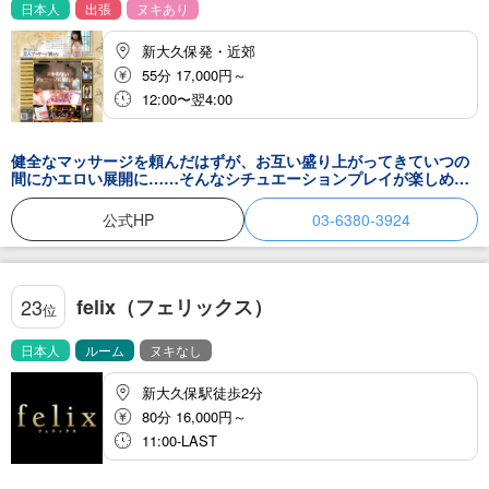
日本人
出張
ヌキあり
新大久保発・近郊
55分 17,000円～
12:00〜翌4:00
健全なマッサージを頼んだはずが、お互い盛り上がってきていつの
間にかエロい展開に……そんなシチュエーションプレイが楽しめる
デリヘル『断りきれない美人マッサージ嬢たち！』。一抹の背徳感
と、女性を発情させた達成感で興奮度はうなぎ上り間違いなし！リ
公式HP
03-6380-3924
アルすぎる展開に勃起が収まりません！新宿でエッチなハプニング
を楽しみましょう♪
felix（フェリックス）
23
位
日本人
ルーム
ヌキなし
新大久保駅徒歩2分
80分 16,000円～
11:00-LAST