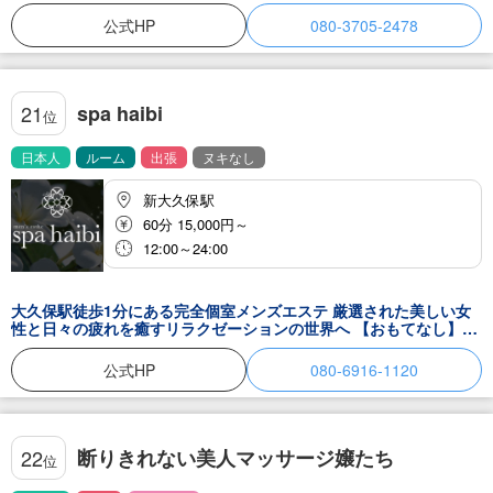
ややこしいDLオプションはなし❗極上美女たちの癒しで日頃の疲れ
を吹き飛ばしてください✨
公式HP
080-3705-2478
spa haibi
21
位
日本人
ルーム
出張
ヌキなし
新大久保駅
60分 15,000円～
12:00～24:00
大久保駅徒歩1分にある完全個室メンズエステ 厳選された美しい女
性と日々の疲れを癒すリラクゼーションの世界へ 【おもてなし】と
【癒し】をご提供します
公式HP
080-6916-1120
断りきれない美人マッサージ嬢たち
22
位