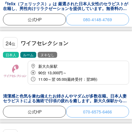
『felix（フェリックス）』は 厳選された日本人女性のセラピストが
在籍し、男性向けリラクゼーションを提供しています。無香料の水
溶性オイルを使用したオールハンドのトリートメントと、おもてな
しの心で貴方の心と体を癒します。リラックスできるように完全個
公式HP
080-4148-4769
室のお部屋をご用意。felixに是非お越し下さい。
ワイフセレクション
24
位
日本人
ルーム
ヌキなし
新大久保駅
90分 13,000円～
11:00～翌 05:00(最終受付：翌3時)
清潔感と色気を兼ね備えたお姉さんやマダムが多数在籍。日本人妻
セラピストによる施術で日頃の疲れを癒します。新大久保駅から徒
歩圏内の好立地です。
公式HP
070-6575-6466