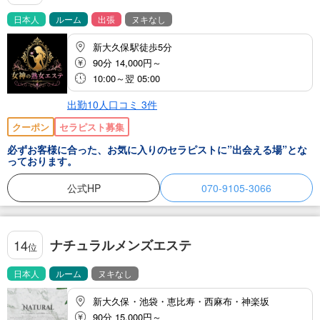
日本人
ルーム
出張
ヌキなし
新大久保駅徒歩5分
90分 14,000円～
10:00～翌 05:00
出勤10人
口コミ
3
件
クーポン
セラピスト募集
必ずお客様に合った、お気に入りのセラピストに”出会える場”とな
っております。
公式HP
070-9105-3066
ナチュラルメンズエステ
14
位
日本人
ルーム
ヌキなし
新大久保・池袋・恵比寿・西麻布・神楽坂
90分 15,000円～