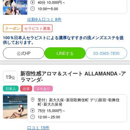
40分 10,000円～
10:00〜5:00
出勤9人
口コミ
8
件
クーポン
セラピスト募集
100％日本人セラピストによる濃厚なすすきの流メンズエステを提
供しております。
公式HP
LINEする
03-3365-7830
新宿性感アロマ＆スイート ALLAMANDA -ア
19
位
ラマンダ-
日本人
出張
ヌキあり
受付）新大久保･新宿歌舞伎町 デリ)新宿･歌舞伎
町･新大久保発
75分 15,000円～
12:00～25:00
口コミ
15
件