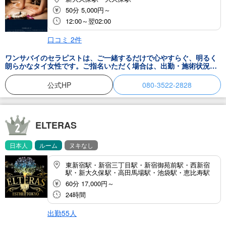
50分 5,000円～
12:00～翌02:00
口コミ
2
件
ワンサバイのセラピストは、ご一緒するだけで心やすらぐ、明るく
朗らかなタイ女性です。ご指名いただく場合は、出勤・施術状況を
ご確認の上お越しください。
公式HP
080-3522-2828
ELTERAS
日本人
ルーム
ヌキなし
東新宿駅・新宿三丁目駅・新宿御苑前駅・西新宿
駅・新大久保駅・高田馬場駅・池袋駅・恵比寿駅
60分 17,000円～
24時間
出勤55人