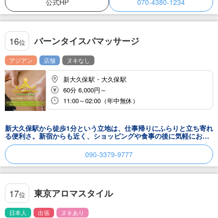
公式HP
070-4380-1234
バーンタイスパマッサージ
16
位
アジアン
店舗
ヌキなし
新大久保駅・大久保駅
60分 6,000円～
11:00～02:00（年中無休）
新大久保駅から徒歩1分という立地は、仕事帰りにふらりと立ち寄れ
る便利さ。新宿からも近く、ショッピングや食事の後に気軽にお越
しいただけます。営業時間は11:00から翌朝2:00まで。年中無休
で、あなたのライフスタイルに合わせてご利用いただけます。遅い
090-3379-9777
時間まで働いた日も、疲れを翌日に持ち越さず、その日のうちにリ
セットできる。それは、忙しい現代人にとって、かけがえのない贅
沢です。アクセスの良さと営業時間の長さ。それは、「いつでも癒
しが必要なときに、すぐに訪れることができる」という安心感につ
ながります。上質な休息は、明日への活力を生み出します。都会の
東京アロマスタイル
17
位
中のオアシスで、あなたの大切な時間をお過ごしください。
日本人
出張
ヌキあり