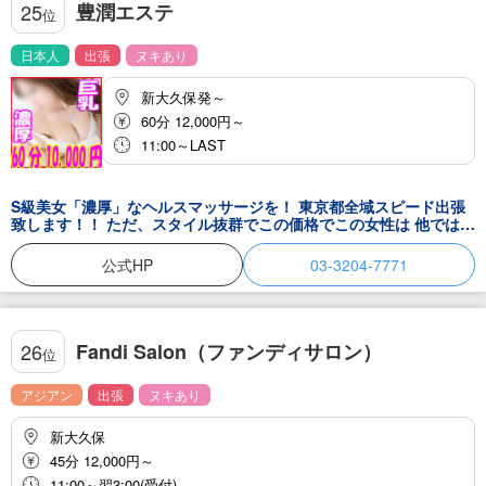
豊潤エステ
25
位
日本人
出張
ヌキあり
新大久保発～
60分 12,000円～
11:00～LAST
S級美女「濃厚」なヘルスマッサージを！ 東京都全域スピード出張
致します！！ ただ、スタイル抜群でこの価格でこの女性は 他ではあ
りえないくらいです！！ 是非、あなたのお好みの女性を派遣致しま
すので タイプの希望などがあれば電話をいただく際にお伝えくださ
公式HP
03-3204-7771
い！ 自信を持ってご紹介・ご案内をさせていただきます<(_ _)>
Fandi Salon（ファンディサロン）
26
位
アジアン
出張
ヌキあり
新大久保
45分 12,000円～
11:00～翌3:00(受付)