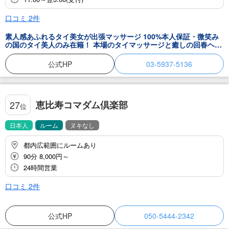
口コミ
2
件
素人感あふれるタイ美女が出張マッサージ 100%本人保証・微笑み
の国のタイ美人のみ在籍！ 本場のタイマッサージと癒しの回春ヘル
スプレイ！
公式HP
03-5937-5136
恵比寿コマダム倶楽部
27
位
日本人
ルーム
ヌキなし
都内広範囲にルームあり
90分 8,000円～
24時間営業
口コミ
2
件
公式HP
050-5444-2342