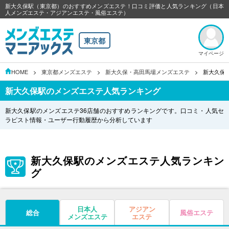
新大久保駅（東京都）のおすすめメンズエステ！口コミ評価と人気ランキング（日本
人メンズエステ・アジアンエステ・風俗エステ）
東京都
マイページ
HOME
東京都メンズエステ
新大久保・高田馬場メンズエステ
新大久保
新大久保駅のメンズエステ人気ランキング
新大久保駅のメンズエステ36店舗のおすすめランキングです。口コミ・人気セ
ラピスト情報・ユーザー行動履歴から分析しています
新大久保駅のメンズエステ人気ランキン
グ
日本人
アジアン
総合
風俗エステ
メンズエステ
エステ