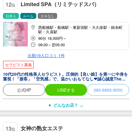
おり、シャワー室も備えております。WIFI完備、携帯充電可、ドリ
Limited SPA（リミテッドスパ）
12
位
ンクサービスもございます。
日本人
ルーム
ヌキなし
西船橋駅・船橋駅・東新宿駅・大久保駅・錦糸町
駅・久喜駅
90分 18,000円～
09:00～翌05:00
出勤19人
口コミ
1
件
セラピスト募集
10代20代の性格美人セラピスト。圧倒的【良い娘】を第一に中身を
重視！「接客」「空気感」で、温かいおもてなし❤︎誠心誠意The真
のメンズエステの魅力でお出迎え❣️
公式HP
LINEする
080-6893-8000
どんなお店？
女神の熟女エステ
13
位