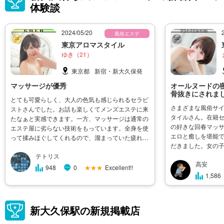
体験談
2024/05/20
風俗エステ
東京アロマスタイル
ゆき（21）
東京都
新宿・新大久保発
マッサージが優秀
オールヌードの
骨抜きにされま
とても可愛らしく、大人の色気も感じられるセラピ
さまざまな風俗サ
ストさんでした。お話も楽しくてメンズエステに来
タイルさん。在籍セ
たなぁと実感できます。一方、マッサージは通常の
の好きな回春マッ
エステ屋に劣らない技術をもっています。全身を使
エロと癒しを堪能
って揉みほぐしてくれるので、溜まっていた疲れが
だきました。女の
取れました。残業続きでリフレッシュしたいなって
トで顔がドストラ
テトリス
時はまたお願いしたいレベル。回春のほうになると
高安
ました。電話をし
少し色っぽさが出てきて、こちら�
★★★
Excellent!!
948
0
け答えで、ホテル
1,586
新大久保駅の新規掲載店