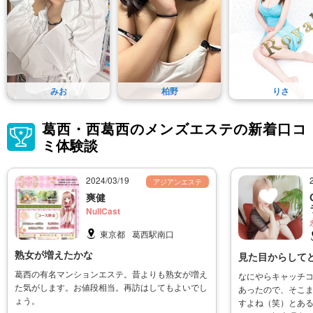
みお
柏野
りさ
葛西・西葛西のメンズエステの新着口コ
ミ体験談
2024/03/19
アジアンエステ
爽健
NullCast
東京都
葛西駅南口
熟女が増えたかな
見た目からして
葛西の有名マンションエステ。昔よりも熟女が増え
なにやらキャッチ
た気がします。お値段相当。再訪はしてもよいでし
あったので、そこ
ょう。
すよね（笑）とあ