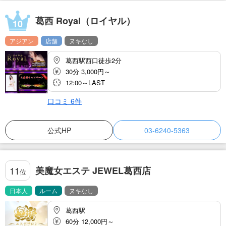
葛西 Royal（ロイヤル）
10
アジアン
店舗
ヌキなし
葛西駅西口徒歩2分
30分 3,000円～
12:00～LAST
口コミ
6
件
公式HP
03-6240-5363
美魔女エステ JEWEL葛西店
11
位
日本人
ルーム
ヌキなし
葛西駅
60分 12,000円～