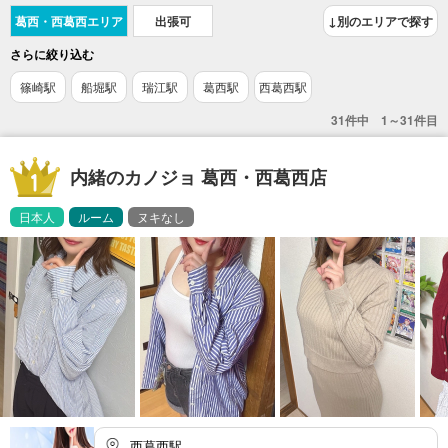
葛西・西葛西エリア
出張可
↓別のエリアで探す
さらに絞り込む
篠崎駅
船堀駅
瑞江駅
葛西駅
西葛西駅
31件中 1～31件目
内緒のカノジョ 葛西・西葛西店
日本人
ルーム
ヌキなし
西葛西駅