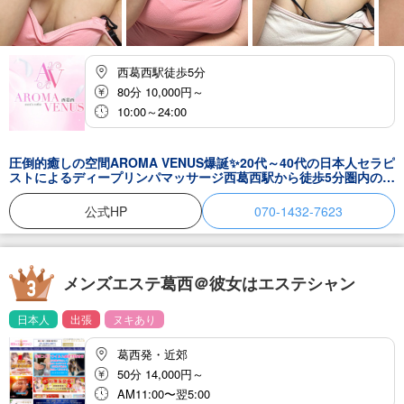
西葛西駅徒歩5分
80分 10,000円～
10:00～24:00
圧倒的癒しの空間AROMA VENUS爆誕✨20代～40代の日本人セラピ
ストによるディープリンパマッサージ西葛西駅から徒歩5分圏内の完
全個室で貴方だけの秘密の空間をご堪能下さい
公式HP
070-1432-7623
メンズエステ葛西＠彼女はエステシャン
日本人
出張
ヌキあり
葛西発・近郊
50分 14,000円～
AM11:00〜翌5:00