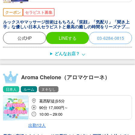
クーポン
セラピスト募集
ルックスやマッサージ技術はもちろん「笑顔」「気配り」「聞き上
手」な優しい日本人セラピストと最高の癒しの時間をリーズナブル
な価格で貴方のもとへおとどけする出張エステ・出張マッサージで
す。
公式HP
LINEする
03-6284-0815
どんなお店？
Aroma Chelone（アロマケローネ）
4
日本人
ルーム
ヌキなし
葛西駅徒歩5分
90分 17,000円～
10:00～29:00
出勤12人