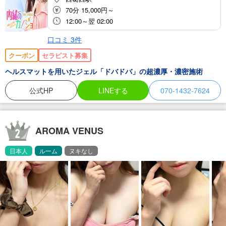
70分 15,000円～
12:00～翌 02:00
口コミ
3
件
クーポン
セラピスト募集
ヘルスマットを用いたジェル「ドバドバ」の超濃厚・濃密施術
公式HP
LINEする
070-1432-7624
AROMA VENUS
日本人
ルーム
ヌキなし