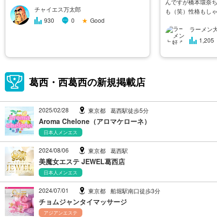
んですが橋本環奈
チャイエス万太郎
も（笑）性格もし
★
Good
930
0
は男ウケも良いの
ラーメン
このお店が初めて
験ぽくないほど、
1,205
葛西・西葛西の新規掲載店
2025/02/28
東京都
葛西駅徒歩5分
Aroma Chelone（アロマケローネ）
日本人メンエス
2024/08/06
東京都
葛西駅
美魔女エステ JEWEL葛西店
日本人メンエス
2024/07/01
東京都
船堀駅南口徒歩3分
チョムジャンタイマッサージ
アジアンエステ