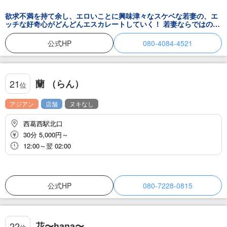
欲求不満を持て余し、エロいことに興味津々なスケベな若妻の、エ
ッチな好奇心がどんどんエスカレートしていく！ 若妻ならではの独
特なフェロモンに、甘美な時間は日常を忘れさせ、時間を忘れ、我
を忘れ・・・極上のひとときを味わうことが出来る事をお約束いた
公式HP
080-4084-4521
します！！
蘭 （らん）
21
位
アジアン
店舗
ヌキなし
西葛西駅北口
30分 5,000円～
12:00～翌 02:00
公式HP
080-7228-0815
花〜hana〜
22