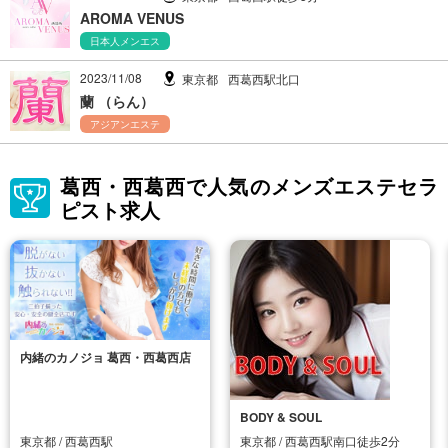
AROMA VENUS
日本人メンエス
2023/11/08
東京都
西葛西駅北口
蘭 （らん）
アジアンエステ
葛西・西葛西で人気のメンズエステセラ
ピスト求人
内緒のカノジョ 葛西・西葛西店
BODY & SOUL
東京都 / 西葛西駅
東京都 / 西葛西駅南口徒歩2分