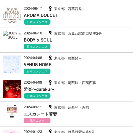
2024/06/17
東京都
西葛西発～
AROMA DOLCEⅡ
日本人メンエス
2024/06/10
東京都
西葛西駅南口徒歩2分
BODY & SOUL
日本人メンエス
2024/04/08
東京都
葛西発～
VENUS HOME
日本人メンエス
2024/04/08
東京都
葛西駅・西葛西駅
雅楽〜garaku〜
日本人メンエス
2024/03/11
東京都
葛西発・近郊
エスカレート若妻
風俗エステ
2024/01/23
東京都
西葛西駅徒歩5分