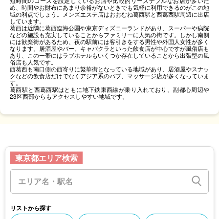
短時間のコースを設定しているお店や比較的リーズナブルなお店が多いた
め、時間やお財布にあまり余裕がないときでも気軽に利用できるのがこの地
域の利点でしょう。メンズエステ店はおおむね葛西駅と西葛西駅周辺に出店
しています。
葛西は近隣に葛西臨海公園や東京ディズニーランドがあり、スーパーや病院
などの施設も充実していることからファミリーに人気の街です。しかし南側
には歓楽街があるため、夜の駅前には客引きをする男性や外国人女性が多く
なります。居酒屋やバー、キャバクラといった飲食店が中心ですが風俗店も
あり、この一帯にはラブホテルもいくつか存在していることから出張型の風
俗店も人気です。
西葛西も南口側の西寄りに繁華街となっている地域があり、居酒屋やスナッ
クなどの飲食店だけでなくアジア系のパブ、マッサージ店が多くなっていま
す。
葛西駅と西葛西駅はともに地下鉄東西線が乗り入れており、副都心周辺や
23区西部からもアクセスしやすい地域です。
東京都エリア検索
リストから探す