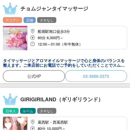
チョムジャンタイマッサージ
6
アジアン
店舗
ヌキなし
船堀駅南口徒歩3分
60分 6,000円～
12:00～01:00（年中無休）
タイマッサージとアロマオイルマッサージで心と身体のバランスを
整えます。ご来店前にお電話でご予約をしていただくことでスムー
ズにご案内出来ます
公式HP
03-3686-0370
GIRIGIRILAND（ギリギリランド）
7
日本人
ルーム
ヌキなし
葛西駅・西葛西駅
80分 10,000円～