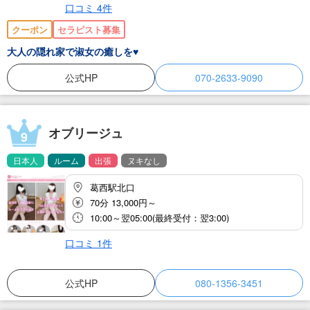
口コミ
4
件
クーポン
セラピスト募集
大人の隠れ家で淑女の癒しを♥️
公式HP
070-2633-9090
オブリージュ
9
日本人
ルーム
出張
ヌキなし
葛西駅北口
70分 13,000円～
10:00～翌05:00(最終受付：翌3:00)
口コミ
1
件
公式HP
080-1356-3451