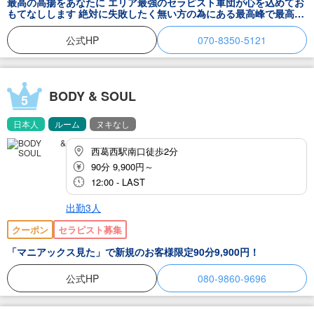
最高の高揚をあなたに エリア最強のセラピスト軍団が心を込めてお
もてなしします 絶対に失敗したく無い方の為にある最高峰で最高級
のメンズエステ ◆地域一番の集客力◆ ✴︎プライベート１Rマンショ
ン ✴︎駅から徒歩5分圏内 ✴︎20代〜30代 比較的若めのセラピスト
公式HP
070-8350-5121
✴︎ALL日本人
BODY & SOUL
5
日本人
ルーム
ヌキなし
西葛西駅南口徒歩2分
90分 9,900円～
12:00 - LAST
出勤3人
クーポン
セラピスト募集
「マニアックス見た」で新規のお客様限定90分9,900円！
公式HP
080-9860-9696