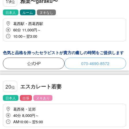
雅楽〜garaku〜
19
位
日本人
ルーム
ヌキなし
葛西駅・西葛西駅
60分 11,000円～
10:00～翌3:00
色気と品格を持ったセラピストが貴方の癒しの時間をご提供します
公式HP
070-4690-8572
エスカレート若妻
20
位
日本人
出張
ヌキあり
葛西発・近郊
40分 8,000円～
AM10:00～翌5:00