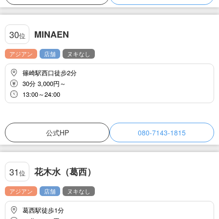
MINAEN
30
位
アジアン
店舗
ヌキなし
篠崎駅西口徒步2分
30分 3,000円～
13:00～24:00
公式HP
080-7143-1815
花木水（葛西）
31
位
アジアン
店舗
ヌキなし
葛西駅徒歩1分