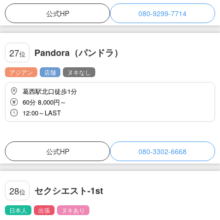
ージを施術させて頂きます。リーズナブルでで質・サービス共に大
満足！！あなたのプライベート空間へ至極のお時間をお届け致しま
公式HP
080-9299-7714
す。
Pandora（パンドラ）
27
位
アジアン
店舗
ヌキなし
葛西駅北口徒歩1分
60分 8,000円～
12:00～LAST
公式HP
080-3302-6668
セクシエスト-1st
28
位
日本人
出張
ヌキあり