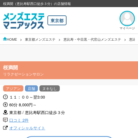
桜満開（恵比寿駅西口徒歩３分）の店舗情報
東京都
マイページ
HOME
東京都メンズエステ
恵比寿・中目黒・代官山メンズエステ
恵比
桜満開
リラクゼーションサロン
アジアン
店舗
ヌキなし
１１：００～翌3:00
60分 8,000円～
東京都 / 恵比寿駅西口徒歩３分
口コミ 2件
オフィシャルサイト