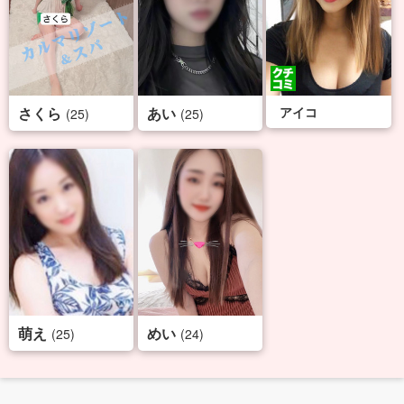
さくら
あい
アイコ
(25)
(25)
萌え
めい
(25)
(24)