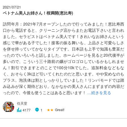
2021/07/21
ベトナム美人お姉さん！桜満開(恵比寿)
訪問年月：2021年7月オープンしたので行ってみました！恵比寿西
口から電話すると、クリーニング店からまたお電話下さいと言われ
ました。セラピストはベトナム美人です！きれいなお姉さんという
感じで華がある子でした！接客の振る舞いも、上品さと可愛らしさ
を併せ持っていてかなりタイプです。日本語も上手で知識も豊富だ
ったのでいろいろと話しました。ホームページを見ると20代後半が
多いので、こういう三十路前の嬢がゴロゴロしているかもしれませ
ん！割引できますとのことで100分10kでした。追加料金などもな
く、おそらく3kほど引いてくれたのだと思います。やや安めなのも
プラス。泡洗体は割としっかりしていました！リンパモードでは踏
み込みが深く期待どおり。なかなかの美人さんにまずまずの内容だ
ったので、今後も使うことはあると思います！
…続きを見る
任天堂
★★
Great!
4177
1