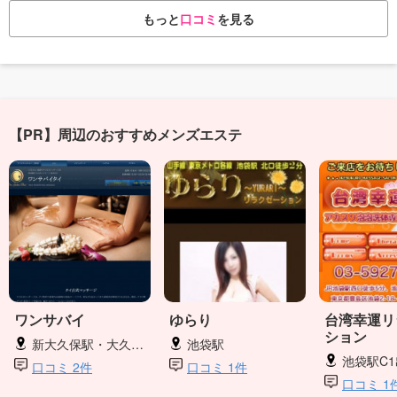
もっと
口コミ
を見る
【PR】周辺のおすすめメンズエステ
ワンサバイ
ゆらり
台湾幸運リ
ション
新大久保駅・大久保駅
池袋駅
池袋駅C1
口コミ 2件
口コミ 1件
口コミ 1