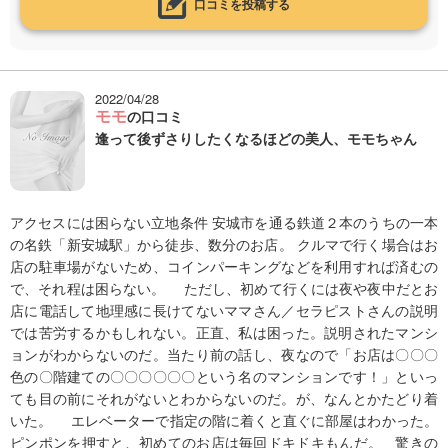
口コミを投稿する
2022/04/28
モモ
の口コミ
逢って後ずさりしたくなるほどの美人、モモちゃん
アクセスには困らない立地条件 安城市を通る鉄道２本のうちの一本
の名鉄「新安城駅」から徒歩、数分のお店。 クルマで行く場合はお
店の駐車場がないため、コインパーキングなどを利用すれば済むの
で、それ程は困らない。 ただし、初めて行くには夜や夜中だとお
店に電話して地理感に長けてないママさん／セラピストさんの説明
では苦労するかもしれない。正直、私は困った。説明されたマンシ
ョンがわからないのだ。当たり前の話し、夜なので「お店は〇〇〇
色の〇階建ての〇〇〇〇〇〇という名のマンションです！」といっ
ても目の前にそれがないとわからないのだ。が、なんとかたどり着
いた。 エレベーターで指定の階に着くと直ぐに部屋はわかった。
ピンポンを押すと、初めてのお店は毎回ドキドキもんだ。 驚きの