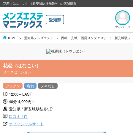
花恋（はなこい）（新安城駅徒歩5分）の店舗情報
愛知県
マイページ
HOME
愛知県メンズエステ
岡崎・安城・西尾メンズエステ
新安城駅メ
花恋（はなこい）
リラクゼーション
アジアン
店舗
ヌキなし
12:00～LAST
40分 4,000円～
愛知県 / 新安城駅徒歩5分
口コミ 1件
オフィシャルサイト