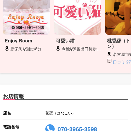
Enjoy Room
可愛い猫
桃香縁（ト
ン）
新栄町駅徒歩8分
今池駅9番出口徒歩3分
名古屋市
口コミ 2
お店情報
店名
花恋（はなこい）
電話番号
070-3965-3598