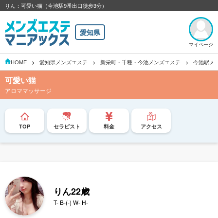
りん：可愛い猫（今池駅9番出口徒歩3分）
愛知県
マイページ
HOME
愛知県メンズエステ
新栄町・千種・今池メンズエステ
今池駅メ
可愛い猫
アロママッサージ
TOP
セラピスト
料金
アクセス
りん
22歳
T- B-(-) W- H-