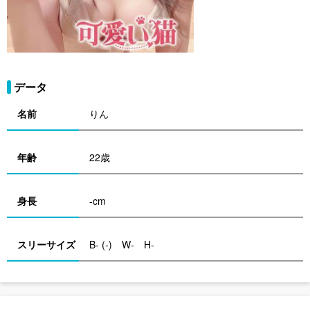
データ
名前
りん
年齢
22歳
身長
-cm
スリーサイズ
B- (-) W- H-