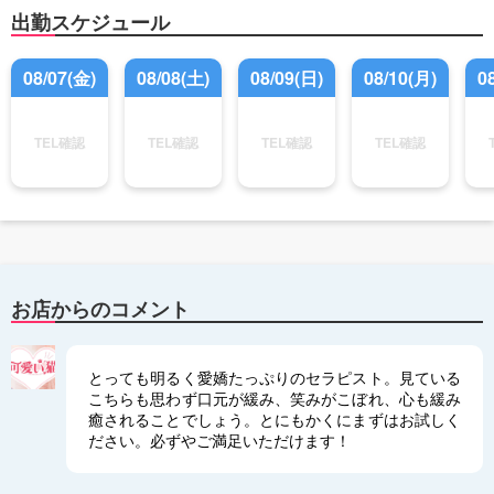
出勤スケジュール
08/07(金)
08/08(土)
08/09(日)
08/10(月)
0
TEL確認
TEL確認
TEL確認
TEL確認
お店からのコメント
とっても明るく愛嬌たっぷりのセラピスト。見ている
こちらも思わず口元が緩み、笑みがこぼれ、心も緩み
癒されることでしょう。とにもかくにまずはお試しく
ださい。必ずやご満足いただけます！