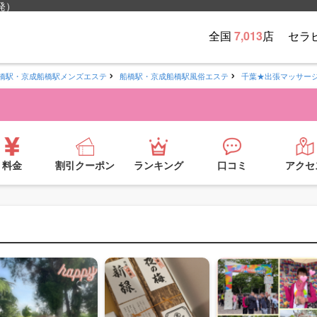
発）
全国
7,013
店
セラ
橋駅・京成船橋駅メンズエステ
船橋駅・京成船橋駅風俗エステ
千葉★出張マッサー
料金
割引クーポン
ランキング
口コミ
アクセ