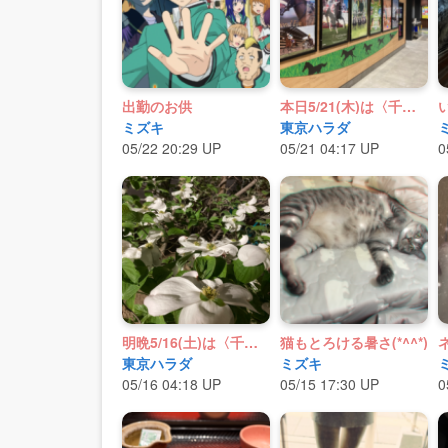
出勤のお供
本日5/21(木)は〈千葉委員会〉Day 2
ミズキ
東京ハラダ
05/22 20:29 UP
05/21 04:17 UP
0
明晩5/16(土)は〈千葉委員会〉
猫もとろける暑さ(*^^*)
東京ハラダ
ミズキ
05/16 04:18 UP
05/15 17:30 UP
0