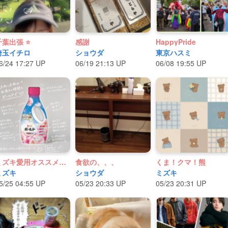
千葉出張 ⭐
感謝
HappyPride
埼玉イチロ
ショウダ
東京ハスミ
6/24 17:27 UP
06/19 21:13 UP
06/08 19:55 UP
ミズキ愛用オススメ洗剤
食欲の、、、
くま！クマ！熊
ミズキ
ショウダ
ミズキ
5/25 04:55 UP
05/23 20:33 UP
05/23 20:31 UP