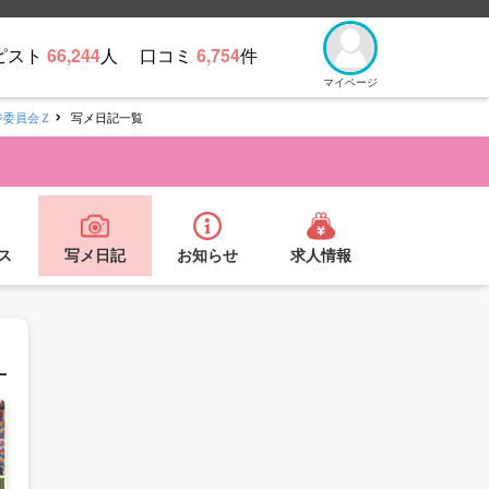
ピスト
66,244
人
口コミ
6,754
件
マイページ
ジ委員会Ｚ
写メ日記一覧
ス
写メ日記
お知らせ
求人情報