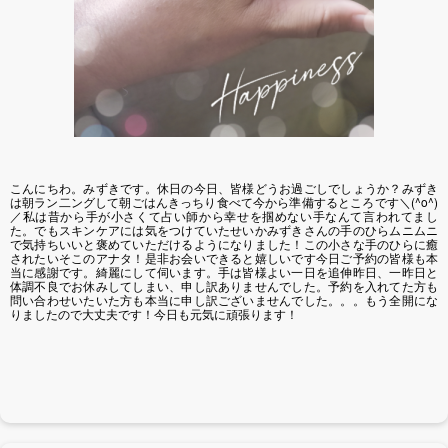
こんにちわ。みずきです。休日の今日、皆様どうお過ごしでしょうか？みずき
は朝ラン二ングして朝ごはんきっちり食べて今から準備するところです＼(^o^)
／私は昔から手が小さくて占い師から幸せを掴めない手なんて言われてまし
た。でもスキンケアには気をつけていたせいかみずきさんの手のひらムニムニ
で気持ちいいと褒めていただけるようになりました！この小さな手のひらに癒
されたいそこのアナタ！是非お会いできると嬉しいです今日ご予約の皆様も本
当に感謝です。綺麗にして伺います。手は皆様よい一日を追伸昨日、一昨日と
体調不良でお休みしてしまい、申し訳ありませんでした。予約を入れてた方も
問い合わせいたいた方も本当に申し訳ございませんでした。。。もう全開にな
りましたので大丈夫です！今日も元気に頑張ります！