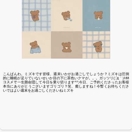
こんばんわ。ミズキです皆様、週末いかがお過ごしでしょうか？ミズキは圧倒
的に睡眠が足りていないせいか目の下に茶色いクマが。。。ガッツリ(;´д｀)ﾄﾎﾎ
コスメで一生懸命隠して今日を乗り切ります^^;今日、ご予約くださったお客様
本当にありがとうございますゴリゴリ？笑、癒しますね！今暫くお待ちくださ
いではよい週末をお過ごしくださいねミズキ