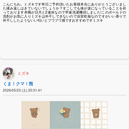
こんにちわ。ミズキです昨日ご予約頂いたお客様本当にありがとうございまし
た揉み返しはきていないでしょうか？すこしでも体が楽になっていることを祈
っております本職が日月と2連休なので早速洗濯機回しました!このボールドの
洗剤がお気に入りミズキは外干しできないので浴室乾燥なのですがいい香りで
外干ししたようないい匂いとフワフワ感ですおすすめですミズキ
ミズキ
くま！クマ！熊
2026/05/23 (土) 20:31:41