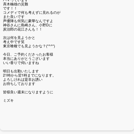
斉木楠雄の災難
です！！
コメディで何も考えずに見れるのが
また良いです
声優陣も何気に豪華なんですよ
神谷さんに島崎さん、小野Dに
炭治郎の花江さんも！！
次は何を見ようかと
考え中です笑
東京喰種でも見ようかな？(*^^*)
今日、ご予約くださったお客様
本当にありがとうございます
いい香りで伺いますね
明日も出勤いたします
21時から翌1時までになります。
よろしければ是非お誘い
お待ちしております
皆様良い週末になりますように
ミズキ