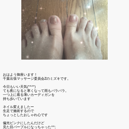
おはよう御座います！
千葉出張マッサージ委員会Zのミズキです。
今日もいい天気(*^^*)
ても夜になると寒くなって雨もパラパラ。
一つ上に着る薄いカーディガンを
持ち歩いています
ネイル変えましたー
生足で施術するので
ちょっとしたおしゃれ心です
偏光ピンクにしたんだけど
見た目パープルになっちゃった^^;