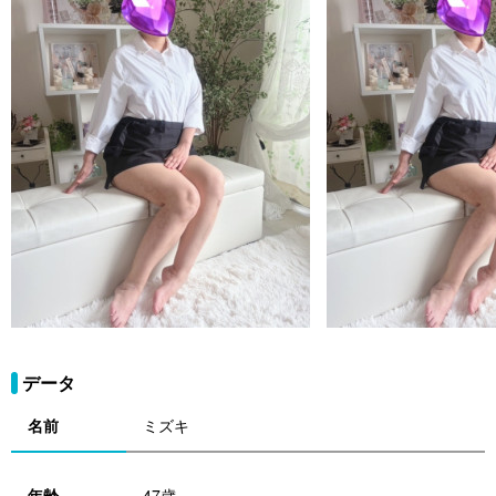
データ
名前
ミズキ
年齢
47歳