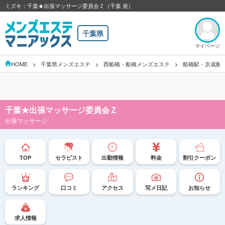
ミズキ：千葉★出張マッサージ委員会Ｚ（千葉 発）
千葉県
マイページ
HOME
千葉県メンズエステ
西船橋・船橋メンズエステ
船橋駅・京成船
千葉★出張マッサージ委員会Ｚ
出張マッサージ
TOP
セラピスト
出勤情報
料金
割引クーポン
ランキング
口コミ
アクセス
写メ日記
お知らせ
求人情報