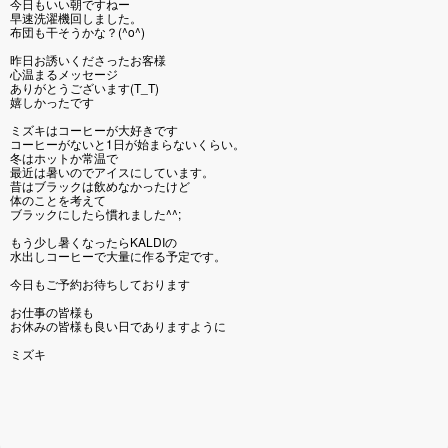
今日もいい朝ですねー
早速洗濯機回しました。
布団も干そうかな？(^o^)
昨日お誘いくださったお客様
心温まるメッセージ
ありがとうございます(T_T)
嬉しかったです
ミズキはコーヒーが大好きです
コーヒーがないと1日が始まらないくらい。
冬はホットか常温で
最近は暑いのでアイスにしています。
昔はブラックは飲めなかったけど
体のことを考えて
ブラックにしたら慣れました^^;
もう少し暑くなったらKALDIの
水出しコーヒーで大量に作る予定です。
今日もご予約お待ちしております
お仕事の皆様も
お休みの皆様も良い日でありますように
ミズキ