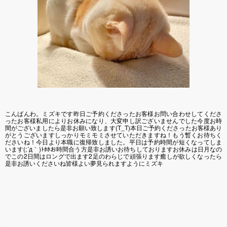
こんばんわ。ミズキです昨日ご予約くださったお客様お問い合わせしてくださ
ったお客様私用によりお休みになり、大変申し訳ございませんでした今度お時
間がございましたら是非お願い致します(T_T)本日ご予約くださったお客様あり
がとうございますしっかりモミモミさせていただきますね！もう暫くお待ちく
ださいね！今日より本職に復帰致しました。平日は予約時間が短くなってしま
います(;´д｀)ﾄﾎﾎお時間合う方是非お誘いお待ちしておりますお休みは日月なの
でこの2日間はロングで出ます2足のわらじで頑張ります癒しが欲しくなったら
是非お誘いくださいね皆様よい夢見られますようにミズキ