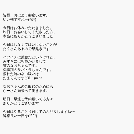
皆様、おはよう御座います。
いい朝ですねー(^o^)
今日はお休みいただきました。
昨日、お会いしてくださった方、
本当にありがとうございました
今日はしなくてはいけないことが
たくさんあるので早起きです
バツイチは孤独だというけれど、
みずきには相棒がいまして
猫のなおちゃんです。
保護猫のサバトラちゃんです。
疲れた時のネコ吸いは
たまらんです(;´Д｀)ﾊｧﾊｧ
なおちゃんのご飯代のためにも
かーさん頑張って働きます。
明日、早速ご予約頂いてる方々
ありがとうございます
今日はやること片付けてのんびりしますね〜
皆様良い一日を(*^^*)