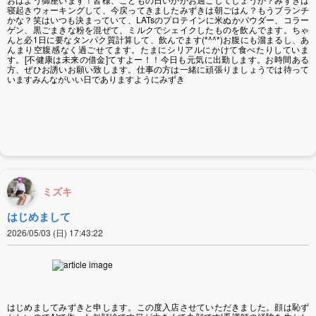
寝起きウォーキングして、今戻ってきましたみずきは朝ごはん？もうブランチ
かな？笑はいつも決まっていて、LATsのプロテインに米ぬかパウダー、コラー
ゲン、黒ごまきな粉を混ぜて、ミルクでシェイクしたものを飲んでます。ちゃ
んと必1日に要なタンパク質計算して、飲んでます(*^^*)お腹にも溜まるし、あ
んまり空腹感なく過ごせてます。たまにシリアルにかけて食べたりしていま
す。[不健康は未来の借金]てすよー！！今日も元気に出勤します。お時間ある
方、ぜひお誘いお願い致します。仕事の方は一緒に頑張りましょうでは待って
いますみんながいい日でありますようにみずき
ミズキ
はじめまして
2026/05/03 (日) 17:43:22
はじめましてみずきと申します。この度入店させていただきました。顔は恥ず