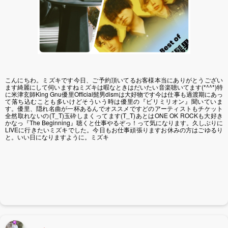
こんにちわ。ミズキです今日、ご予約頂いてるお客様本当にありがとうござい
ます綺麗にして伺いますねミズキは暇なときはだいたい音楽聴いてます(*^^*)特
に米津玄師King Gnu優里Official髭男dismは大好物です今は仕事も過渡期にあっ
て落ち込むことも多いけどそういう時は優里の『ビリミリオン』聞いていま
す。優里、隠れ名曲が一杯あるんでオススメですどのアーティストもチケット
全然取れないの(T_T)玉砕しまくってます(T_T)あとはONE OK ROCKも大好き
かなっ『The Beginning』聴くと仕事やるぞっ！って気になります。久しぶりに
LIVEに行きたいミズキでした。今日もお仕事頑張りますお休みの方はごゆるり
と。いい日になりますように。ミズキ