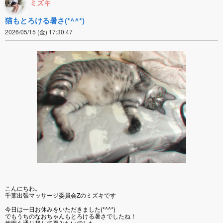
ミズキ
猫もとろける暑さ(*^^*)
2026/05/15 (金) 17:30:47
こんにちわ。
千葉出張マッサージ委員会Zのミズキです
今日は一日お休みをいただきました(*^^*)
でもうちのなおちゃんもとろける暑さでしたね！
梅雨を通り越して夏みたいでした