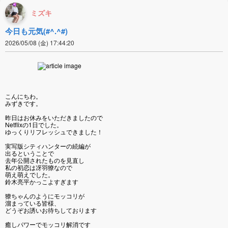
ミズキ
今日も元気(#^.^#)
2026/05/08 (金) 17:44:20
こんにちわ。
みずきです。
昨日はお休みをいただきましたので
Netflixの1日でした。
ゆっくりリフレッシュできました！
実写版シティハンターの続編が
出るということで
去年公開されたものを見直し
私の初恋は冴羽獠なので
萌え萌えでした。
鈴木亮平かっこよすぎます
獠ちゃんのようにモッコリが
溜まっている皆様、
どうぞお誘いお待ちしております
癒しパワーでモッコリ解消です