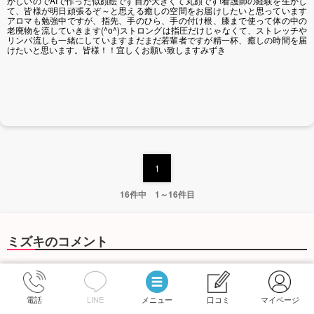
かしいのでAIで作った似顔絵です目が大きくて丸顔です!看護師の経験を生かし
て、皆様が明日頑張るぞ～と思える癒しの空間をお届けしたいと思っています
アロマも勉強中ですが、指先、手のひら、手の付け根、膝まで使って体の中の
老廃物を流していきます(^o^)ストロングは指圧だけじゃなくて、ストレッチや
リンパ流しも一緒にしていますまだまだ若輩者ですが精一杯、癒しの時間を届
けたいと思います。皆様！！宜しくお願い致しますみずき
1
16件中 1～16件目
ミズキのコメント
不慣れな点もありますが頑張ります
電話
LINE
メニュー
口コミ
マイページ