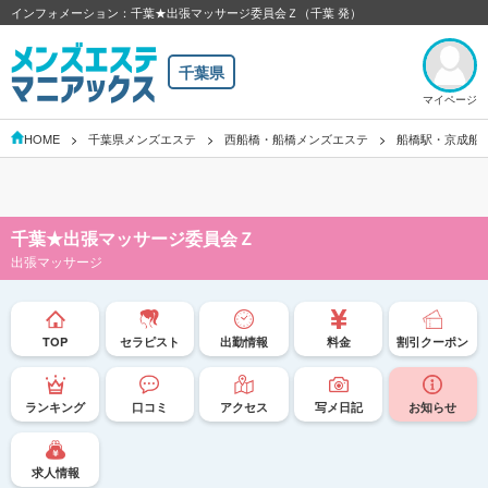
インフォメーション：千葉★出張マッサージ委員会Ｚ（千葉 発）
千葉県
マイページ
HOME
千葉県メンズエステ
西船橋・船橋メンズエステ
船橋駅・京成船
千葉★出張マッサージ委員会Ｚ
出張マッサージ
TOP
セラピスト
出勤情報
料金
割引クーポン
ランキング
口コミ
アクセス
写メ日記
お知らせ
求人情報