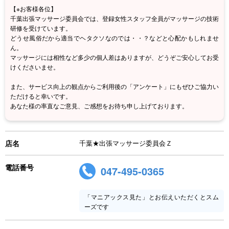
【※お客様各位】
千葉出張マッサージ委員会では、登録女性スタッフ全員がマッサージの技術
研修を受けています。
どうせ風俗だから適当でヘタクソなのでは・・？などと心配かもしれませ
ん。
マッサージには相性など多少の個人差はありますが、どうぞご安心してお受
けくださいませ。
また、サービス向上の観点からご利用後の「アンケート」にもぜひご協力い
ただけると幸いです。
あなた様の率直なご意見、ご感想をお待ち申し上げております。
店名
千葉★出張マッサージ委員会Ｚ
電話番号
047-495-0365
「マニアックス見た」とお伝えいただくとスム
ーズです