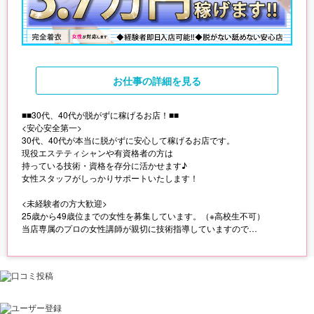
お仕事
の詳細を見る
■■30代、40代が脱がずに稼げるお店！■■
<安心安全第一>
30代、40代が本当に脱がずに安心して稼げるお店です。
現役エステティシャンや有資格者の方は
持っている技術・資格を存分に活かせます♪
女性スタッフがしっかりサポートいたします！
<未経験者の方大歓迎>
25歳から49歳位までの女性を募集しています。（※高校生不可）
当店専属のプロの女性講師が親切に技術指導していますので
初心者の方もご安心ください♪
<週1日からOK>
出勤は週1日からOK！
17:00～翌5:00の間でご希望の時間をお伝えください。
各種保険完備、交通費支給