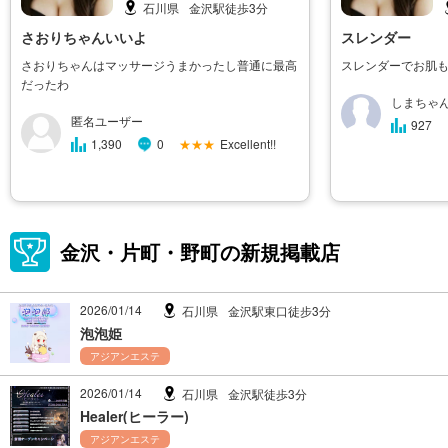
石川県
金沢駅徒歩3分
さおりちゃんいいよ
スレンダー
さおりちゃんはマッサージうまかったし普通に最高
スレンダーでお肌
だったわ
しまちゃ
匿名ユーザー
927
★★★
Excellent!!
1,390
0
金沢・片町・野町の新規掲載店
2026/01/14
石川県
金沢駅東口徒步3分
泡泡姫
アジアンエステ
2026/01/14
石川県
金沢駅徒歩3分
Healer(ヒーラー)
アジアンエステ