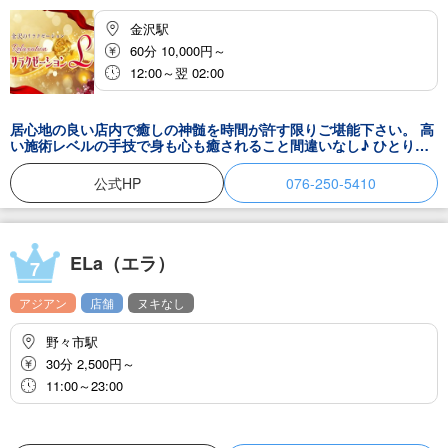
金沢駅
60分 10,000円～
12:00～翌 02:00
居心地の良い店内で癒しの神髄を時間が許す限りご堪能下さい。 高
い施術レベルの手技で身も心も癒されること間違いなし♪ ひとりひ
とりに合わせたマッサージで隅々まで癒されてくださいね。 毎日を
頑張る皆様のご来店、お待ちしております。
公式HP
076-250-5410
ELa（エラ）
7
アジアン
店舗
ヌキなし
野々市駅
30分 2,500円～
11:00～23:00