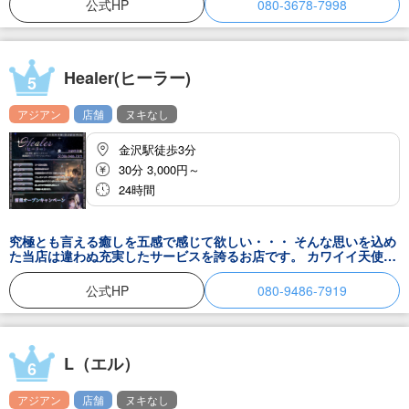
公式HP
080-3678-7998
ゆったりとした時間をお過ごし下さい。
Healer(ヒーラー)
5
アジアン
店舗
ヌキなし
金沢駅徒歩3分
30分 3,000円～
24時間
究極とも言える癒しを五感で感じて欲しい・・・ そんな思いを込め
た当店は違わぬ充実したサービスを誇るお店です。 カワイイ天使達
のキメの細かな行き届いたサービスに加え、 アナタの健康だけでな
く、心の癒しまで追求しちゃいます。 素敵な出逢いと癒し、愛を込
公式HP
080-9486-7919
めてお届けしていきますね！
L（エル）
6
アジアン
店舗
ヌキなし