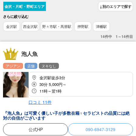
金沢・片町・野町エリア
↓別のエリアで探す
さらに絞り込む
金沢駅
西金沢駅
野々市駅・馬替駅
押野駅
津幡駅
14件中 1～14件目
泡人魚
アジアン
店舗
ヌキなし
金沢駅徒歩3分
30分 5,000円～
11時～翌1時
口コミ
11
件
『泡人魚』は可愛く優しい子が多数在籍‍♀️セラピストの品質には絶
対の自信がございます
公式HP
090-6947-3129