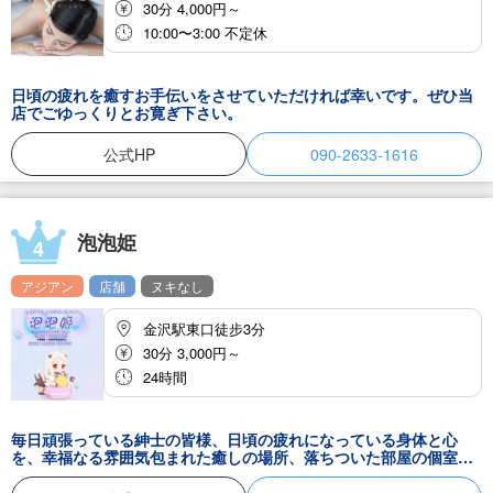
30分 4,000円～
10:00〜3:00 不定休
日頃の疲れを癒すお手伝いをさせていただければ幸いです。ぜひ当
店でごゆっくりとお寛ぎ下さい。
公式HP
090-2633-1616
泡泡姫
4
アジアン
店舗
ヌキなし
金沢駅東口徒步3分
30分 3,000円～
24時間
毎日頑張っている紳士の皆様、日頃の疲れになっている身体と心
を、幸福なる雰囲気包まれた癒しの場所、落ちついた部屋の個室で
可愛いセラピスト達がお待ちしております。当店のセラピストは若
く容姿端麗にこだわりました、まるで蜜のように甘く幸せな空間で