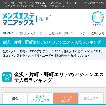
金沢・片町・野町エリアのおすすめアジアンエステ・チャイエス！口コミ評価と人気
ランキング（リンパマッサージ・洗体・アカスリ・タイ式）
石川県
マイページ
HOME
石川県メンズエステ
金沢・片町・野町メンズエステ
金沢・片町
金沢・片町・野町エリアのアジアンエステ人気ランキング
金沢・片町・野町エリアのアジアンエステ14店舗のおすすめランキングです。
口コミ・人気セラピスト情報・ユーザー行動履歴から分析しています
金沢・片町・野町エリアのアジアンエス
テ人気ランキング
日本人
アジアン
総合
風俗エステ
メンズエステ
エステ