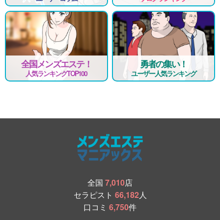
全国メンズエステ！
勇者の集い！
人気ランキングTOP100
ユーザー人気ランキング
全国
7,010
店
セラピスト
66,182
人
口コミ
6,750
件