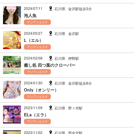
2024/07/11
石川県
金沢駅徒歩3分
泡人魚
アジアンエステ
2024/05/27
石川県
金沢駅
L（エル）
アジアンエステ
2024/02/08
石川県
押野駅
癒し処 四つ葉のクローバー
アジアンエステ
2024/01/30
石川県
金沢駅徒歩8分
Only（オンリー）
アジアンエステ
2023/11/09
石川県
野々市駅
ELa（エラ）
アジアンエステ
2023/11/02
石川県
西金沢駅