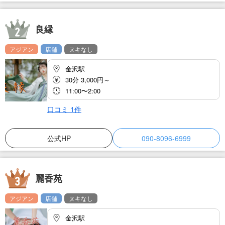
良縁
アジアン
店舗
ヌキなし
金沢駅
30分 3,000円～
11:00〜2:00
口コミ
1
件
公式HP
090-8096-6999
麗香苑
アジアン
店舗
ヌキなし
金沢駅