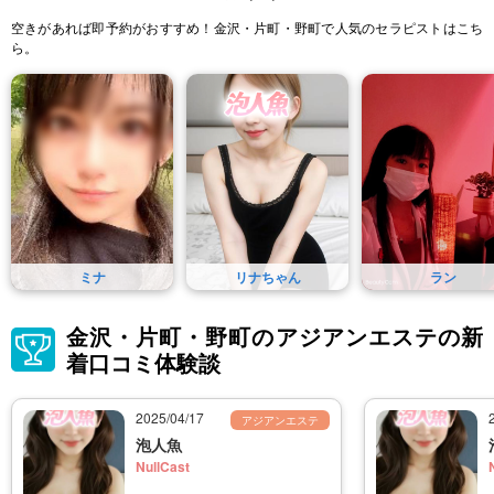
空きがあれば即予約がおすすめ！金沢・片町・野町で人気のセラピストはこち
ら。
ミナ
リナちゃん
ラン
金沢・片町・野町のアジアンエステの新
着口コミ体験談
2025/04/17
アジアンエステ
泡人魚
NullCast