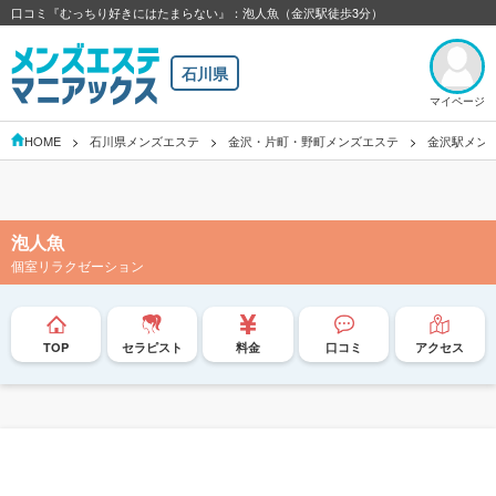
口コミ『むっちり好きにはたまらない』：泡人魚（金沢駅徒歩3分）
石川県
マイページ
HOME
石川県メンズエステ
金沢・片町・野町メンズエステ
金沢駅メン
泡人魚
個室リラクゼーション
TOP
セラピスト
料金
口コミ
アクセス