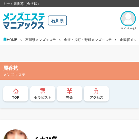
ミナ：麗香苑（金沢駅）
石川県
マイページ
HOME
石川県メンズエステ
金沢・片町・野町メンズエステ
金沢駅メン
麗香苑
メンズエステ
TOP
セラピスト
料金
アクセス
ミナ
25歳