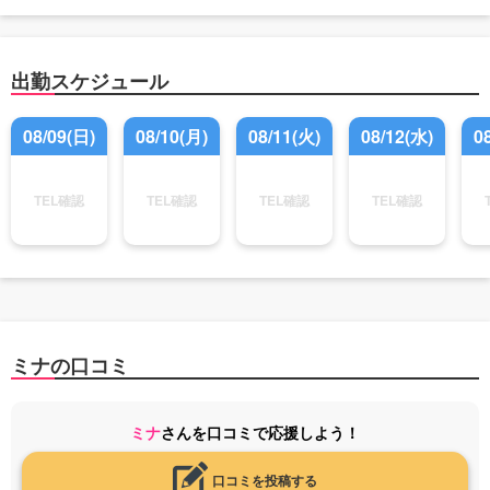
出勤スケジュール
08/09(日)
08/10(月)
08/11(火)
08/12(水)
0
TEL確認
TEL確認
TEL確認
TEL確認
ミナの口コミ
ミナ
さんを口コミで応援しよう！
口コミを投稿する