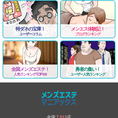
特ダネの宝庫！
メンエス体験記！
ユーザーコラム
ブログランキング
全国メンズエステ！
勇者の集い！
人気ランキングTOP100
ユーザー人気ランキング
全国
7,013
店