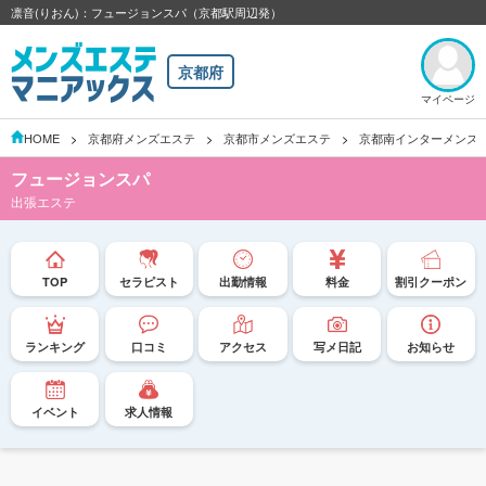
凛音(りおん)：フュージョンスパ（京都駅周辺発）
京都府
マイページ
HOME
京都府メンズエステ
京都市メンズエステ
京都南インターメンズ
フュージョンスパ
出張エステ
TOP
セラピスト
出勤情報
料金
割引クーポン
ランキング
口コミ
アクセス
写メ日記
お知らせ
イベント
求人情報