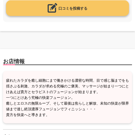
口コミを投稿する
お店情報
疲れたカラダを癒し細胞にまで働きかける濃密な時間、目で感じ脳までをも
揺さぶる刺激、カラダが求める究極のご褒美、マッサージが始まり一つにと
けあえば貴方とセラピストのフュージョンが始まります。
一つにとけあう究極の快楽フュージョン。
癒しとエロスの無限ループ、そして最後は焦らしと解放、未知の快楽が限界
値まで達し絶頂濃厚フュージョンでフィニッシュ・・・
貴方を快楽へと導きます。