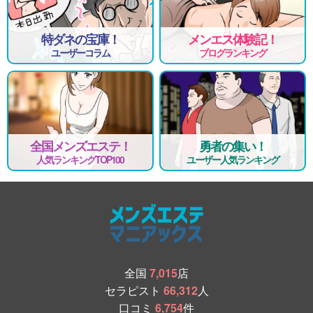
特ダネの宝庫！
メンエス体験記！
ユーザーコラム
ブログランキング
全国メンズエステ！
勇者の集い！
人気ランキングTOP100
ユーザー人気ランキング
全国
7,015
店
セラピスト
66,312
人
口コミ
6,754
件