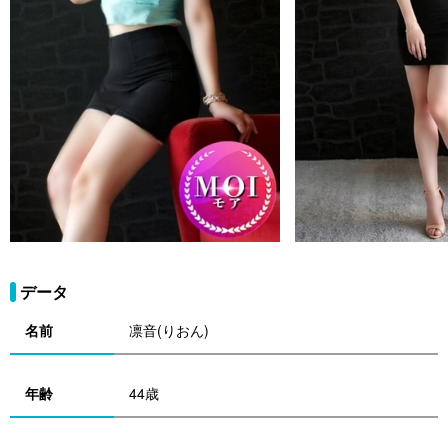
データ
名前
凛音(りおん)
年齢
44歳