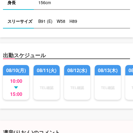
身長
156cm
スリーサイズ
B91 (E) W58 H89
出勤スケジュール
08/10(月)
08/11(火)
08/12(水)
08/13(木)
0
10:00
TEL確認
TEL確認
TEL確認
15:00
凛音(りおん)のコメント