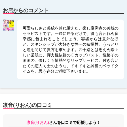
お店からのコメント
可愛らしさと美貌を兼ね備えた、癒し度満点の美貌の
セラピストです。一緒に居るだけで、得も言われぬ多
幸感に包まれることでしょう。容姿からは意外なほ
ど、スキンシップが大好きな性への積極性。うっとり
と瞳を閉じて貴方を求めます。四十路とは思えぬ瑞々
しい柔肌に、弾力性抜群のＥカップバスト。性格その
ままの、優しくも情熱的なリップサービス。付き合い
たての恋人同士のような、ドキドキと興奮のベッドタ
イムを、思う存分ご満喫下さいませ。
凛音(りおん)の口コミ
凛音(りおん)
さんを口コミで応援しよう！