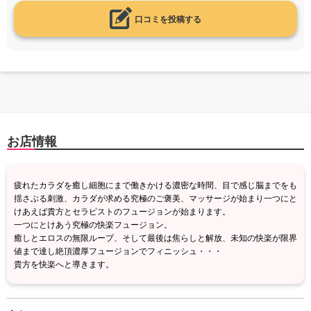
口コミを投稿する
お店情報
疲れたカラダを癒し細胞にまで働きかける濃密な時間、目で感じ脳までをも
揺さぶる刺激、カラダが求める究極のご褒美、マッサージが始まり一つにと
けあえば貴方とセラピストのフュージョンが始まります。
一つにとけあう究極の快楽フュージョン。
癒しとエロスの無限ループ、そして最後は焦らしと解放、未知の快楽が限界
値まで達し絶頂濃厚フュージョンでフィニッシュ・・・
貴方を快楽へと導きます。