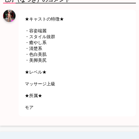
★キャストの特徴★
・容姿端麗
・スタイル抜群
・癒やし系
・清楚系
・色白美肌
・美脚美尻
★レベル★
マッサージ上級
★所属★
モア