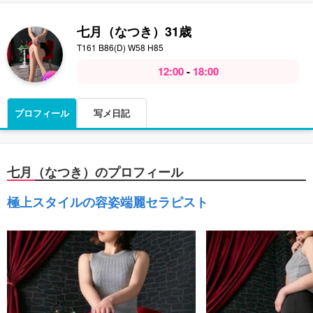
七月（なつき）
31歳
T161 B86(D) W58 H85
12:00
-
18:00
プロフィール
写メ日記
七月（なつき）のプロフィール
極上スタイルの容姿端麗セラピスト