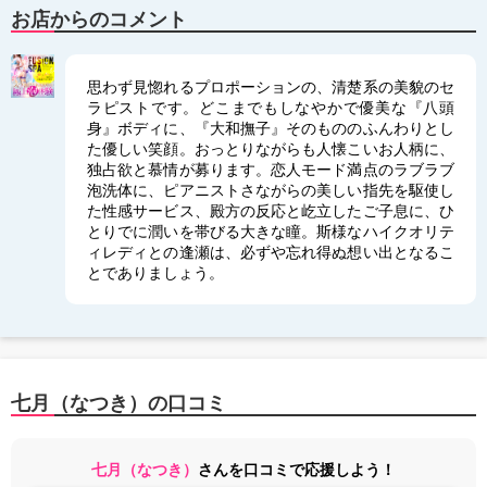
お店からのコメント
思わず見惚れるプロポーションの、清楚系の美貌のセ
ラピストです。どこまでもしなやかで優美な『八頭
身』ボディに、『大和撫子』そのもののふんわりとし
た優しい笑顔。おっとりながらも人懐こいお人柄に、
独占欲と慕情が募ります。恋人モード満点のラブラブ
泡洗体に、ピアニストさながらの美しい指先を駆使し
た性感サービス、殿方の反応と屹立したご子息に、ひ
とりでに潤いを帯びる大きな瞳。斯様なハイクオリテ
ィレディとの逢瀬は、必ずや忘れ得ぬ想い出となるこ
とでありましょう。
七月（なつき）の口コミ
七月（なつき）
さんを口コミで応援しよう！