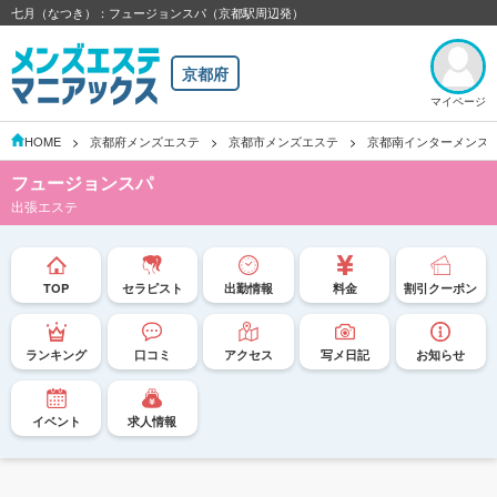
七月（なつき）：フュージョンスパ（京都駅周辺発）
京都府
マイページ
HOME
京都府メンズエステ
京都市メンズエステ
京都南インターメンズ
フュージョンスパ
出張エステ
TOP
セラピスト
出勤情報
料金
割引クーポン
ランキング
口コミ
アクセス
写メ日記
お知らせ
イベント
求人情報