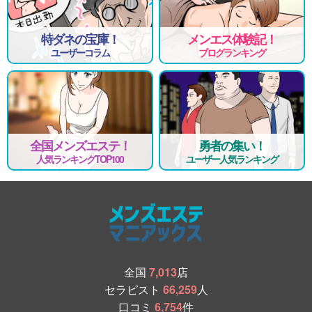
特ダネの宝庫！
メンエス体験記！
ユーザーコラム
ブログランキング
全国メンズエステ！
勇者の集い！
人気ランキングTOP100
ユーザー人気ランキング
全国
7,013
店
セラピスト
66,259
人
口コミ
6,754
件