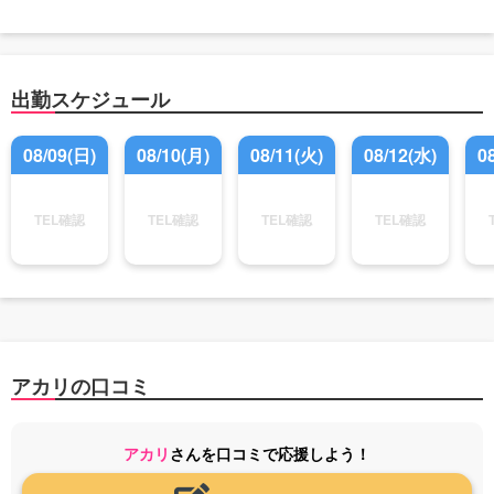
出勤スケジュール
08/09(日)
08/10(月)
08/11(火)
08/12(水)
0
TEL確認
TEL確認
TEL確認
TEL確認
アカリの口コミ
アカリ
さんを口コミで応援しよう！