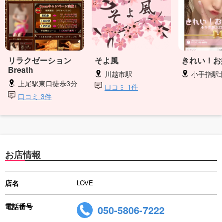
リラクゼーション
そよ風
きれい！お
Breath
川越市駅
小手指駅
上尾駅東口徒歩3分
口コミ 1件
口コミ 3件
お店情報
店名
LOVE
電話番号
050-5806-7222