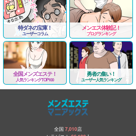
特ダネの宝庫！
メンエス体験記！
ユーザーコラム
ブログランキング
全国メンズエステ！
勇者の集い！
人気ランキングTOP100
ユーザー人気ランキング
全国
7,010
店