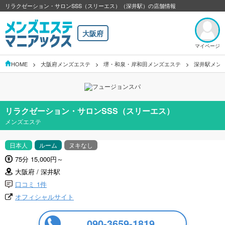
リラクゼーション・サロンSSS（スリーエス）（深井駅）の店舗情報
大阪府
マイページ
HOME
大阪府メンズエステ
堺・和泉・岸和田メンズエステ
深井駅メン
リラクゼーション・サロンSSS（スリーエス）
メンズエステ
日本人
ルーム
ヌキなし
75分 15,000円～
大阪府 / 深井駅
口コミ 1件
オフィシャルサイト
090-3659-1819