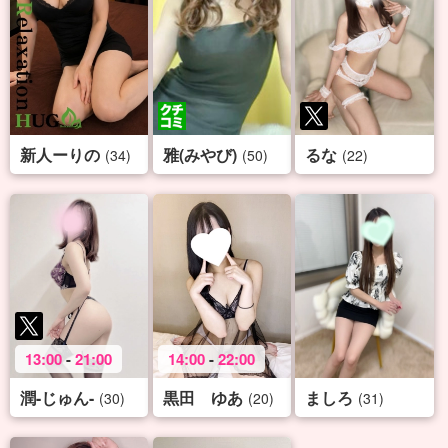
新人ーりの
雅(みやび)
るな
(34)
(50)
(22)
13:00
-
21:00
14:00
-
22:00
潤-じゅん-
黒田 ゆあ
ましろ
(30)
(20)
(31)