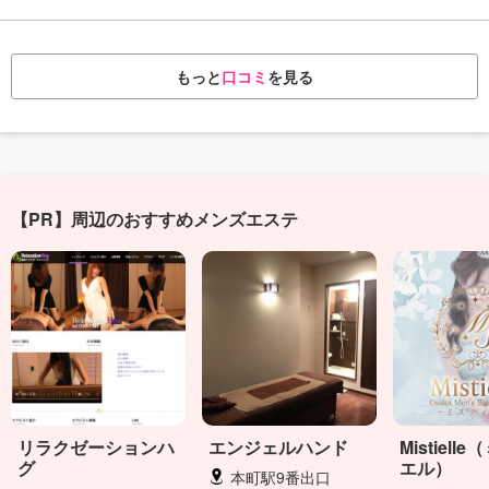
もっと
口コミ
を見る
【PR】周辺のおすすめメンズエステ
リラクゼーションハ
エンジェルハンド
Mistiell
グ
エル）
本町駅9番出口