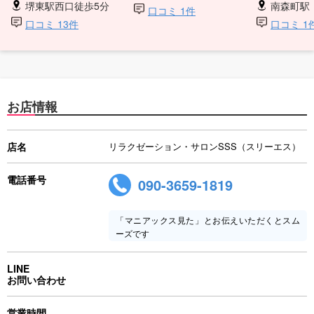
堺東駅西口徒歩5分
南森町駅・北新
口コミ 1件
口コミ 13件
口コミ 1
お店情報
店名
リラクゼーション・サロンSSS（スリーエス）
電話番号
090-3659-1819
「マニアックス見た」とお伝えいただくとスム
ーズです
LINE
お問い合わせ
営業時間