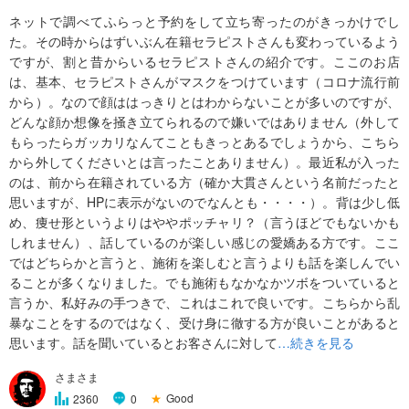
ネットで調べてふらっと予約をして立ち寄ったのがきっかけでし
た。その時からはずいぶん在籍セラピストさんも変わっているよう
ですが、割と昔からいるセラピストさんの紹介です。ここのお店
は、基本、セラピストさんがマスクをつけています（コロナ流行前
から）。なので顔ははっきりとはわからないことが多いのですが、
どんな顔か想像を掻き立てられるので嫌いではありません（外して
もらったらガッカリなんてこともきっとあるでしょうから、こちら
から外してくださいとは言ったことありません）。最近私が入った
のは、前から在籍されている方（確か大貫さんという名前だったと
思いますが、HPに表示がないのでなんとも・・・・）。背は少し低
め、痩せ形というよりはややポッチャリ？（言うほどでもないかも
しれません）、話しているのが楽しい感じの愛嬌ある方です。ここ
ではどちらかと言うと、施術を楽しむと言うよりも話を楽しんでい
ることが多くなりました。でも施術もなかなかツボをついていると
言うか、私好みの手つきで、これはこれで良いです。こちらから乱
暴なことをするのではなく、受け身に徹する方が良いことがあると
思います。話を聞いているとお客さんに対して
…続きを見る
さまさま
★
Good
2360
0