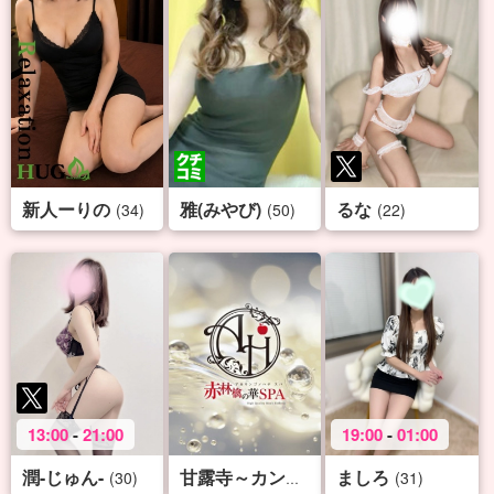
新人ーりの
雅(みやび)
るな
(34)
(50)
(22)
13:00
-
21:00
19:00
-
01:00
潤-じゅん-
ましろ
(30)
(32)
(31)
甘露寺～カンロジ～