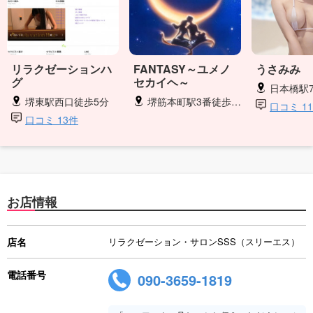
リラクゼーションハ
FANTASY～ユメノ
うさみみ
グ
セカイヘ～
日本橋駅
堺東駅西口徒歩5分
堺筋本町駅3番徒歩3分
口コミ 1
口コミ 13件
お店情報
店名
リラクゼーション・サロンSSS（スリーエス）
電話番号
090-3659-1819