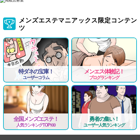
メンズエステマニアックス限定コンテン
ツ
特ダネの宝庫！
メンエス体験記！
ユーザーコラム
ブログランキング
全国メンズエステ！
勇者の集い！
人気ランキングTOP100
ユーザー人気ランキング