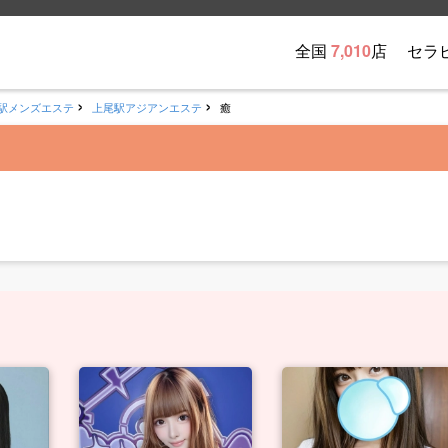
全国
7,010
店
セラ
駅メンズエステ
上尾駅アジアンエステ
癒