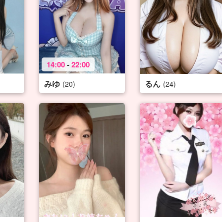
14:00
-
22:00
みゆ
るん
(20)
(24)