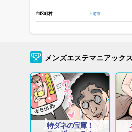
市区町村
上尾市
メンズエステマニアック
特ダネの宝庫！