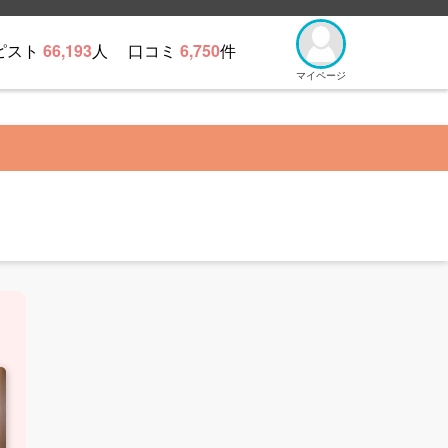
ピスト
66,193
人
口コミ
6,750
件
マイページ