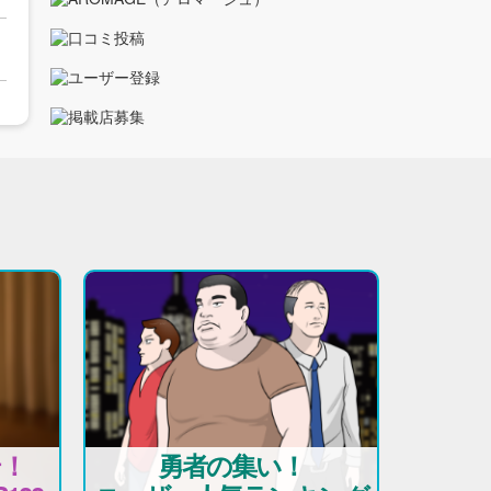
テ！
勇者の集い！