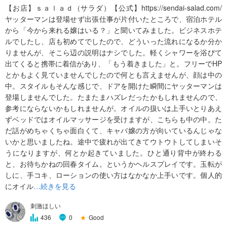
【お店】ｓａｌａｄ（サラダ）【公式】https://sendai-salad.com/
ヤッターマンは登場せず出張仕事が片付いたところで、宿泊ホテル
から「今から来れる嬢はいる？」と聞いてみました。ビジネスホテ
ルでしたし、店も初めてでしたので、どういった流れになるか分か
りませんが、そこら辺の説明はナシでした。軽くシャワーを浴びて
出てくると携帯に着信があり、「もう着きました」と。フリーでHP
とかもよく見ていませんでしたので何とも言えませんが、顔は中の
中。スタイルもそんな感じで、ドアを開けた瞬間にヤッターマンは
登場しませんでした。たまたまハズレだったかもしれませんので、
参考にならないかもしれませんが。オイルの扱いは上手いとりあえ
ずベッドではオイルマッサージを受けますが、こちらも中の中。た
だ話がめちゃくちゃ面白くて、キャバ嬢の方が向いているんじゃな
いかと思いましたね。途中で疲れが出てきてウトウトしてしまいそ
うになりますが、何とか起きていました。ひと通り背中が終わる
と、お待ちかねの回春タイム。というかヘルスプレイです。玉転が
しに、手コキ、ローションの使い方はなかなか上手いです。個人的
にオイル
…続きを見る
刺激ほしい
★
Good
436
0