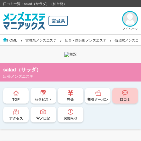
口コミ一覧：salad（サラダ）（仙台発）
宮城県
マイページ
HOME
宮城県メンズエステ
仙台・国分町メンズエステ
仙台駅メンズエ
salad（サラダ）
出張メンズエステ
TOP
セラピスト
料金
割引クーポン
口コミ
アクセス
写メ日記
お知らせ