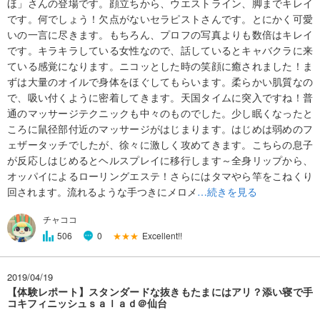
ほ」さんの登場です。顔立ちから、ウエストライン、脚までキレイ
です。何でしょう！欠点がないセラピストさんです。とにかく可愛
いの一言に尽きます。もちろん、プロフの写真よりも数倍はキレイ
です。キラキラしている女性なので、話しているとキャバクラに来
ている感覚になります。ニコッとした時の笑顔に癒されました！ま
ずは大量のオイルで身体をほぐしてもらいます。柔らかい肌質なの
で、吸い付くように密着してきます。天国タイムに突入ですね！普
通のマッサージテクニックも中々のものでした。少し眠くなったと
ころに鼠径部付近のマッサージがはじまります。はじめは弱めのフ
ェザータッチでしたが、徐々に激しく攻めてきます。こちらの息子
が反応しはじめるとヘルスプレイに移行します～全身リップから、
オッパイによるローリングエステ！さらにはタマやら竿をこねくり
回されます。流れるような手つきにメロメ
…続きを見る
チャココ
★★★
Excellent!!
506
0
2019/04/19
【体験レポート】スタンダードな抜きもたまにはアリ？添い寝で手
コキフィニッシュｓａｌａｄ＠仙台