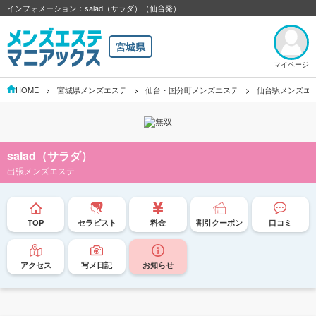
インフォメーション：salad（サラダ）（仙台発）
宮城県
マイページ
HOME
宮城県メンズエステ
仙台・国分町メンズエステ
仙台駅メンズエ
salad（サラダ）
出張メンズエステ
TOP
セラピスト
料金
割引クーポン
口コミ
アクセス
写メ日記
お知らせ