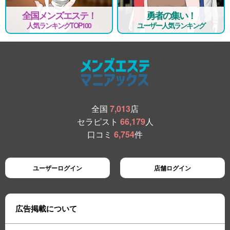
全国メンズエステ！
勇者の集い！
人気ランキングTOP100
ユーザー人気ランキング
全国
7,013
店
セラピスト
66,179
人
口コミ
6,754
件
ユーザーログイン
店舗ログイン
広告掲載について