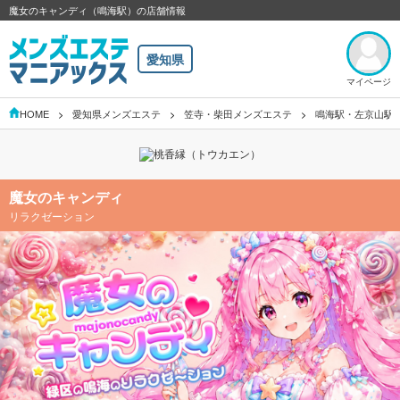
魔女のキャンディ（鳴海駅）の店舗情報
愛知県
マイページ
HOME
愛知県メンズエステ
笠寺・柴田メンズエステ
鳴海駅・左京山駅
魔女のキャンディ
リラクゼーション