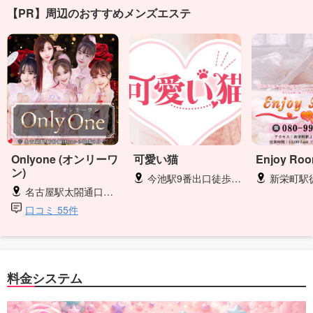
【PR】周辺のおすすめメンズエステ
Onlyone (オンリーワ
可愛い猫
Enjoy Ro
ン)
今池駅9番出口徒歩3分
新栄町駅
名古屋駅太閤通口徒歩5分
口コミ 55件
料金システム