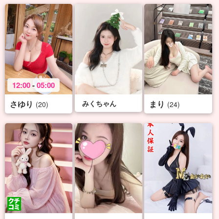
12:00
-
05:00
さゆり
みくちゃん
まり
(20)
(24)