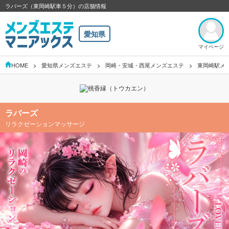
ラバーズ（東岡崎駅車５分）の店舗情報
愛知県
マイページ
HOME
愛知県メンズエステ
岡崎・安城・西尾メンズエステ
東岡崎駅メ
ラバーズ
リラクゼーションマッサージ