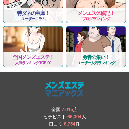
特ダネの宝庫！
メンエス体験記！
ユーザーコラム
ブログランキング
全国メンズエステ！
勇者の集い！
人気ランキングTOP100
ユーザー人気ランキング
全国
7,015
店
セラピスト
66,304
人
口コミ
6,754
件