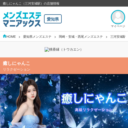
癒しにゃんこ（三河安城駅）の店舗情報
愛知県
マイページ
HOME
愛知県メンズエステ
岡崎・安城・西尾メンズエステ
三河安城駅
癒しにゃんこ
リラクゼーション