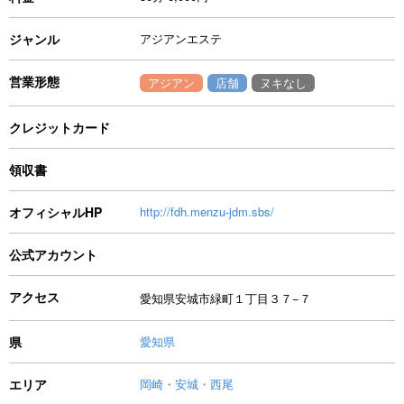
ジャンル
アジアンエステ
営業形態
アジアン
店舗
ヌキなし
クレジットカード
領収書
オフィシャルHP
http://fdh.menzu-jdm.sbs/
公式アカウント
アクセス
愛知県安城市緑町１丁目３７−７
県
愛知県
エリア
岡崎・安城・西尾