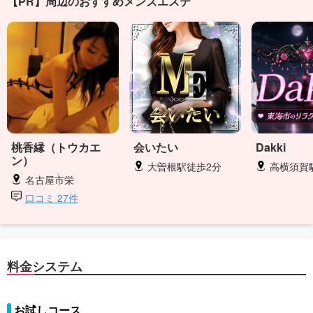
【PR】周辺のおすすめメンズエステ
桃香縁（トウカエ
会いたい
Dakki
ン）
大曽根駅徒歩2分
高横須賀
名古屋市栄
口コミ 27件
料金システム
お試しコース