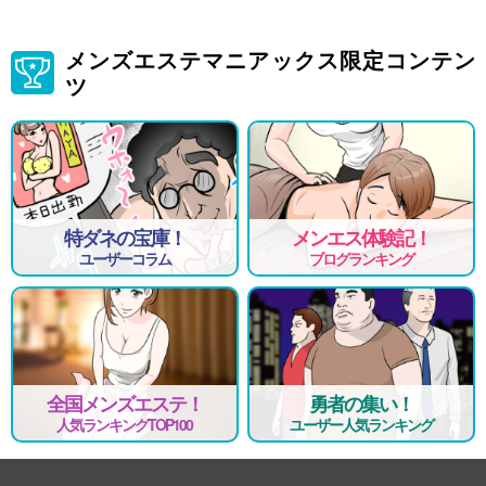
メンズエステマニアックス限定コンテン
ツ
特ダネの宝庫！
メンエス体験記！
ユーザーコラム
ブログランキング
全国メンズエステ！
勇者の集い！
人気ランキングTOP100
ユーザー人気ランキング