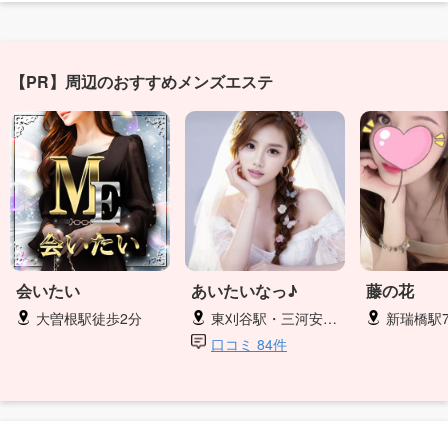
【PR】周辺のおすすめメンズエステ
会いたい
あいたいなっ♪
藤の花
大曽根駅徒歩2分
東刈谷駅・三河安城駅徒歩
新瑞橋駅7番
口コミ 84件