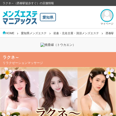
ラクネ～（西春駅徒歩すぐ）の店舗情報
愛知県
マイページ
HOME
愛知県メンズエステ
岩倉・北名古屋・清須メンズエステ
西春駅
ラクネ～
リラクゼーションマッサージ